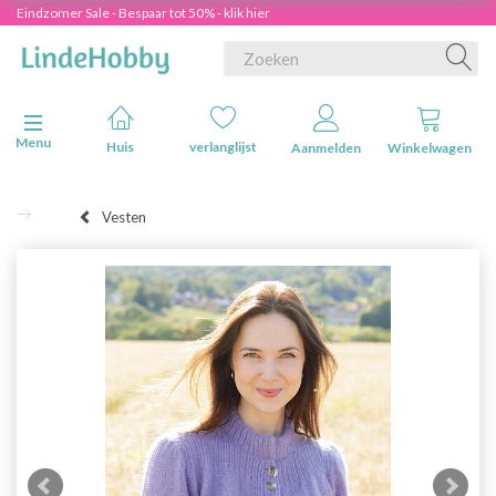
Eindzomer Sale - Bespaar tot 50% - klik hier
Navigatie in-/uitschakelen
Menu
Huis
verlanglijst
Aanmelden
Winkelwagen
Vesten