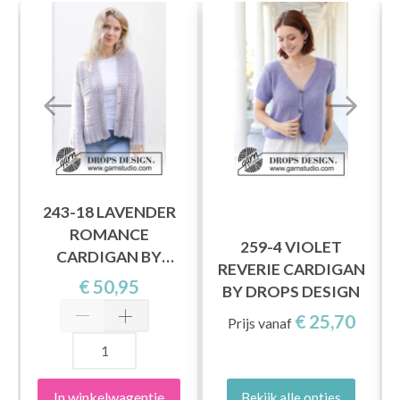
243-18 LAVENDER
ROMANCE
259-4 VIOLET
CARDIGAN BY
REVERIE CARDIGAN
DROPS DESIGN
€ 50,95
BY DROPS DESIGN
€ 25,70
Prijs vanaf
In winkelwagentje
Bekijk alle opties