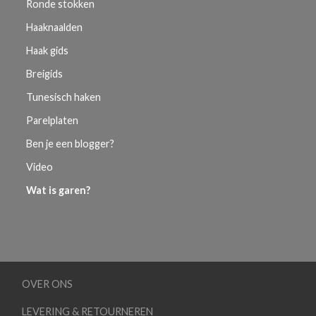
Ronde stokken
Haaknaalden
Haak gids
Breigids
Tunesisch haken
Parelplaten
Ben je een blogger?
Video
Wat is garen?
OVER ONS
LEVERING & RETOURNEREN