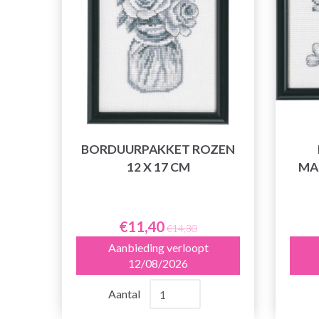
BORDUURPAKKET ROZEN
12 X 17 CM
MA
€11,40
€14,30
Aanbieding verloopt
12/08/2026
Aantal