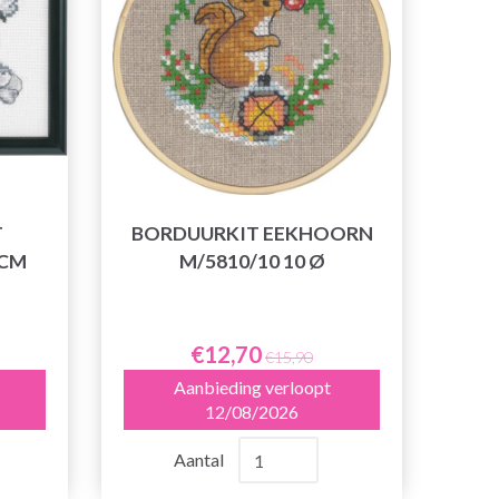
T
BORDUURKIT EEKHOORN
 CM
M/5810/10 10 Ø
€12,70
€15,90
Aanbieding verloopt
12/08/2026
Aantal