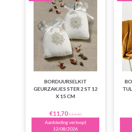
BORDUURSELKIT
BO
GEURZAKJES STER 2 ST 12
TUL
X 15 CM
€11,70
€14,60
Aanbieding verloopt
12/08/2026