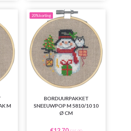
20% korting
T
BORDUURPAKKET
AK M
SNEEUWPOP M 5810/10 10
Ø CM
€12,70
€15,90