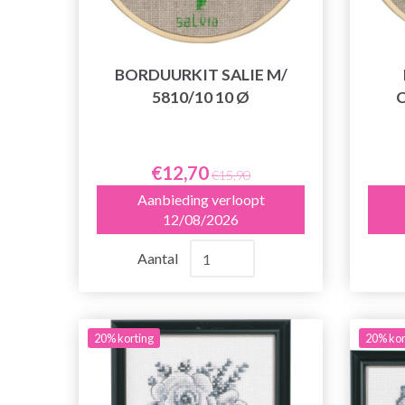
BORDUURKIT SALIE M/
5810/10 10 Ø
€12,70
€15,90
Aanbieding verloopt
12/08/2026
Aantal
20% korting
20% kor