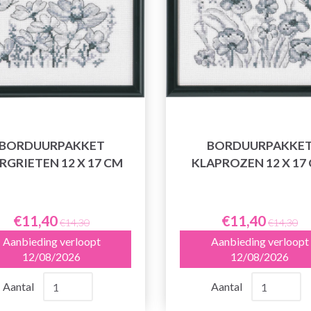
BORDUURPAKKET
BORDUURPAKKE
RGRIETEN 12 X 17 CM
KLAPROZEN 12 X 17
€11,40
€11,40
€14,30
€14,30
Aanbieding verloopt
Aanbieding verloopt
12/08/2026
12/08/2026
Aantal
Aantal