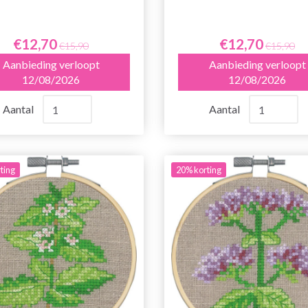
€12,70
€12,70
€15,90
€15,90
Aanbieding verloopt
Aanbieding verloopt
12/08/2026
12/08/2026
Aantal
Aantal
ting
20% korting