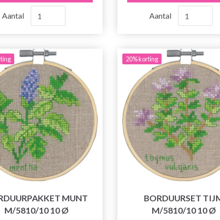
Aantal
Aantal
ting
20% korting
RDUURPAKKET MUNT
BORDUURSET TIJ
M/5810/10 10 Ø
M/5810/10 10 Ø