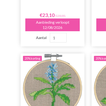
€23,10
€28,85
Aanbieding verloopt
12/08/2026
Aantal
20% korting
20% kor