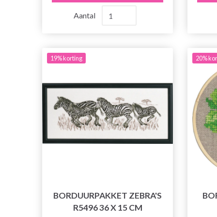
Aantal
19% korting
20% kor
BORDUURPAKKET ZEBRA'S
BO
R5496 36 X 15 CM