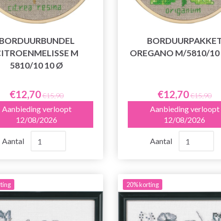
BORDUURBUNDEL
BORDUURPAKKE
CITROENMELISSE M
OREGANO M/5810/10 
5810/10 10 Ø
€12,70
€12,70
€15,90
€15,90
Aanbieding verloopt
Aanbieding verloopt
12/08/2026
12/08/2026
Aantal
Aantal
ting
20% korting