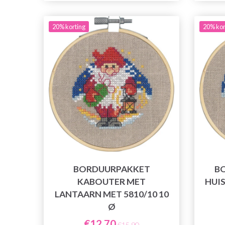
20% korting
20% kor
BORDUURPAKKET
B
KABOUTER MET
HUIS
LANTAARN MET 5810/10 10
Ø
€12,70
€15,90