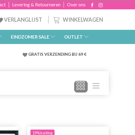
act
Levering & Retourneren
Over ons
WINKELWAGEN
VERLANGLIJST
EINDZOMER SALE
OUTLET
GRATIS
VERZENDING BIJ 69 €
19% korting