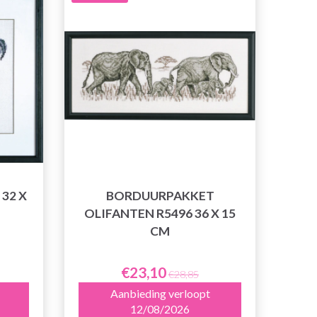
32 X
BORDUURPAKKET
OLIFANTEN R5496 36 X 15
CM
€23,10
€28,85
Aanbieding verloopt
12/08/2026