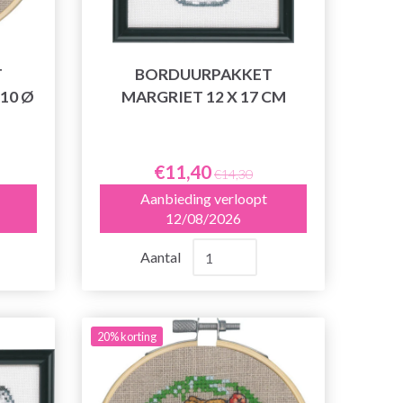
T
BORDUURPAKKET
10 Ø
MARGRIET 12 X 17 CM
€11,40
€14,30
Aanbieding verloopt
12/08/2026
Aantal
20% korting