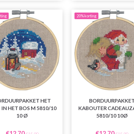
ting
20% korting
ORDUURPAKKET HET
BORDUURPAKKE
 IN HET BOS M 5810/10
KABOUTER CADEAUZ
10 Ø
5810/10 10Ø
€12,70
€12,70
€15,90
€15,90