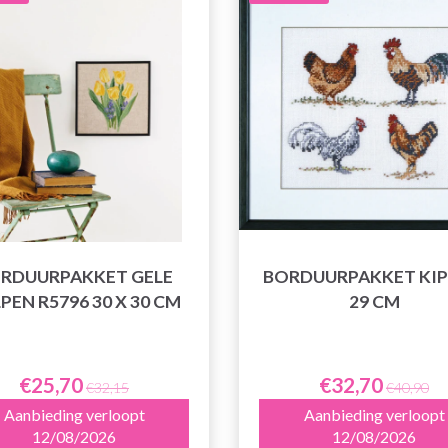
RDUURPAKKET GELE
BORDUURPAKKET KIP 
PEN R5796 30 X 30 CM
29 CM
€25,70
€32,70
€32,15
€40,90
Aanbieding verloopt
Aanbieding verloopt
12/08/2026
12/08/2026