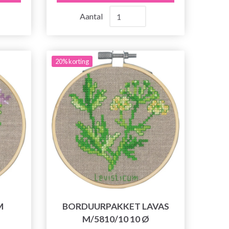
Aantal
20% korting
M
BORDUURPAKKET LAVAS
M/5810/10 10 Ø