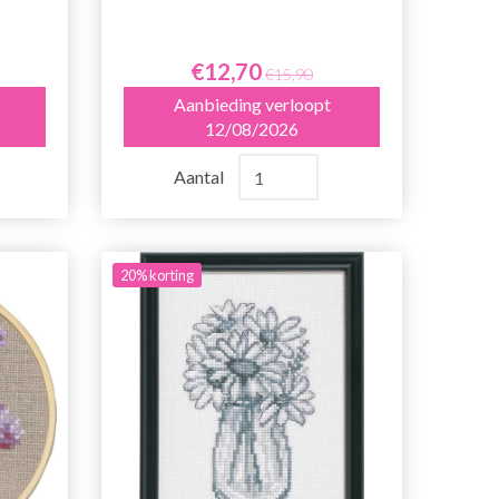
€12,70
€15,90
Aanbieding verloopt
12/08/2026
Aantal
20% korting