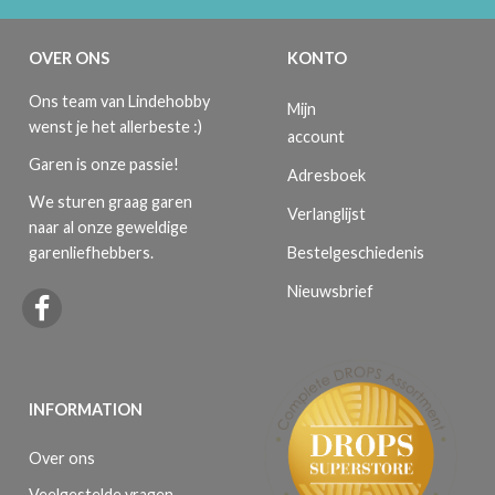
OVER ONS
KONTO
Ons team van Lindehobby
Mijn
wenst je het allerbeste :)
account
Garen is onze passie!
Adresboek
We sturen graag garen
Verlanglijst
naar al onze geweldige
Bestelgeschiedenis
garenliefhebbers.
Nieuwsbrief
INFORMATION
Over ons
Veelgestelde vragen