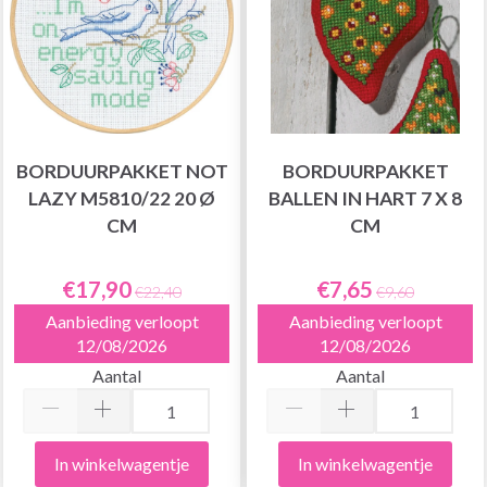
BORDUURPAKKET NOT
BORDUURPAKKET
LAZY M5810/22 20 Ø
BALLEN IN HART 7 X 8
CM
CM
€17,90
€7,65
€22,40
€9,60
Aanbieding verloopt
Aanbieding verloopt
12/08/2026
12/08/2026
Aantal
Aantal
In winkelwagentje
In winkelwagentje