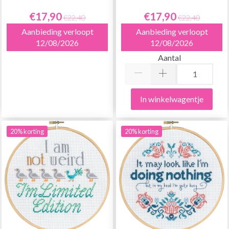
€17,90
€17,90
€22,40
€22,40
Aanbieding verloopt
Aanbieding verloopt
12/08/2026
12/08/2026
Aantal
In winkelwagentje
20% korting
20% korting