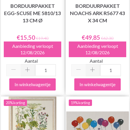
BORDUURPAKKET
BORDUURPAKKET
EGG-SCUSE ME 5810/13
NOACHS ARK R5677 43
13 CM Ø
X 34 CM
€15,50
€49,85
€19,40
€62,30
Aanbieding verloopt
Aanbieding verloopt
12/08/2026
12/08/2026
Aantal
Aantal
In winkelwagentje
In winkelwagentje
20% korting
19% korting