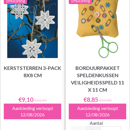
19% korting
19% korting
KERSTSTERREN 3-PACK
BORDUURPAKKET
8X8 CM
SPELDENKUSSEN
VEILIGHEIDSSPELD 11
X 11 CM
€9,10
€8,85
€11,35
€11,05
Aanbieding verloopt
Aanbieding verloopt
12/08/2026
12/08/2026
Aantal