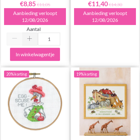
€8,85
€11,40
€11,05
€14,30
Aanbieding verloopt
Aanbieding verloopt
12/08/2026
12/08/2026
Aantal
In winkelwagentje
20% korting
19% korting