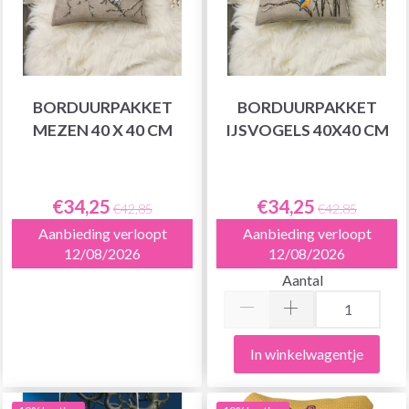
BORDUURPAKKET
BORDUURPAKKET
MEZEN 40 X 40 CM
IJSVOGELS 40X40 CM
€34,25
€34,25
€42,85
€42,85
Aanbieding verloopt
Aanbieding verloopt
12/08/2026
12/08/2026
Aantal
In winkelwagentje