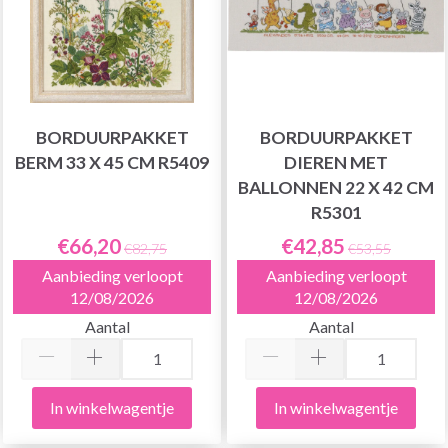
BORDUURPAKKET
BORDUURPAKKET
BERM 33 X 45 CM R5409
DIEREN MET
BALLONNEN 22 X 42 CM
R5301
€66,20
€42,85
€82,75
€53,55
Aanbieding verloopt
Aanbieding verloopt
12/08/2026
12/08/2026
Aantal
Aantal
In winkelwagentje
In winkelwagentje