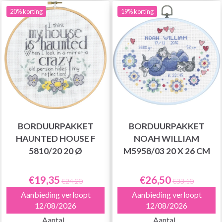
20% korting
19% korting
BORDUURPAKKET
BORDUURPAKKET
HAUNTED HOUSE F
NOAH WILLIAM
5810/20 20 Ø
M5958/03 20 X 26 CM
€19,35
€26,50
€24,20
€33,10
Aanbieding verloopt
Aanbieding verloopt
12/08/2026
12/08/2026
Aantal
Aantal