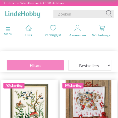
Eindzomer Sale - Bespaar tot 50% - klik hier
Navigatie in-/uitschakelen
Menu
Huis
verlanglijst
Aanmelden
Winkelwagen
Filters
20% korting
19% korting