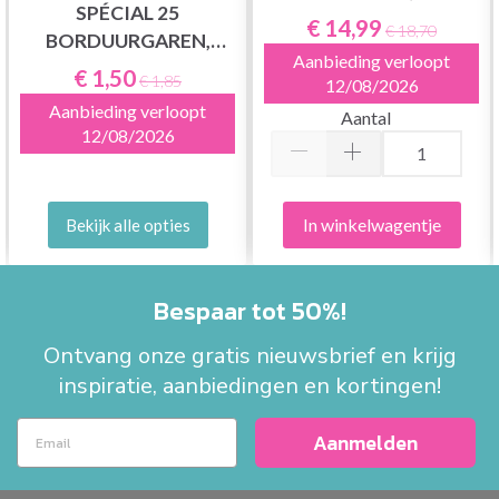
SPÉCIAL 25
€ 14,99
€ 18,70
BORDUURGAREN,
Aanbieding verloopt
EFFEN KLEUREN,
€ 1,50
€ 1,85
12/08/2026
NEUTRALE TINTEN
Aanbieding verloopt
Aantal
12/08/2026
In winkelwagentje
Bekijk alle opties
Bespaar tot 50%!
Ontvang onze gratis nieuwsbrief en krijg
inspiratie, aanbiedingen en kortingen!
Aanmelden