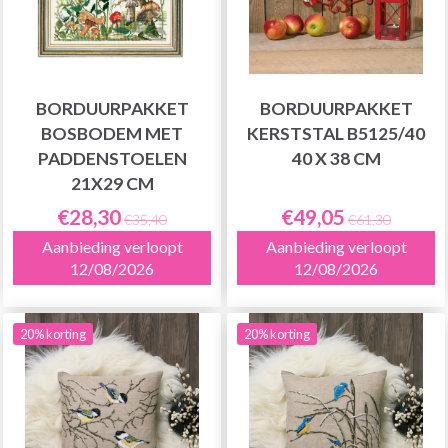
BORDUURPAKKET
BORDUURPAKKET
BOSBODEM MET
KERSTSTAL B5125/40
PADDENSTOELEN
40 X 38 CM
21X29 CM
€28,30
€49,05
€35,40
€61,30
Aanbieding verloopt
Aanbieding verloopt
12/08/2026
12/08/2026
20% korting
20% korting