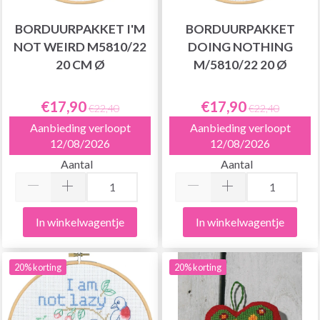
BORDUURPAKKET I'M
BORDUURPAKKET
NOT WEIRD M5810/22
DOING NOTHING
20 CM Ø
M/5810/22 20 Ø
€17,90
€17,90
€22,40
€22,40
Aanbieding verloopt
Aanbieding verloopt
12/08/2026
12/08/2026
Aantal
Aantal
In winkelwagentje
In winkelwagentje
20% korting
20% korting