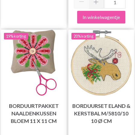
In winkelwagentje
19% korting
20% korting
BORDUURTPAKKET
BORDUURSET ELAND &
NAALDENKUSSEN
KERSTBAL M/5810/10
BLOEM 11 X 11 CM
10 Ø CM