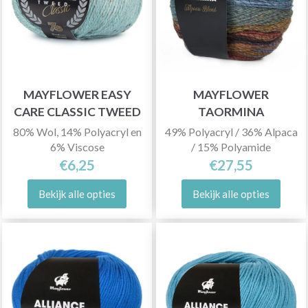
MAYFLOWER EASY
MAYFLOWER
CARE CLASSIC TWEED
TAORMINA
80% Wol, 14% Polyacryl en
49% Polyacryl / 36% Alpaca
6% Viscose
/ 15% Polyamide
€6,25
€27,55
Bekijk alle opties
Bekijk alle opties