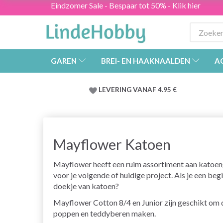
Eindzomer Sale - Bespaar tot 50% - Klik hier
GAREN
BREI- EN HAAKNAALDEN
A
LEVERING VANAF 4.95 €
Mayflower Katoen
Mayflower heeft een ruim assortiment aan katoeng
voor je volgende of huidige project. Als je een be
doekje van katoen?
Mayflower Cotton 8/4 en Junior zijn geschikt om 
poppen en teddyberen maken.