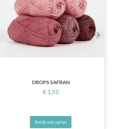
Y
DROPS SAFRAN
€ 1,55
Bekijk alle opties