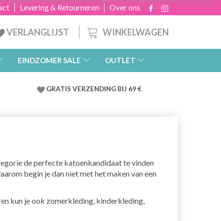
act
Levering & Retourneren
Over ons
WINKELWAGEN
VERLANGLIJST
EINDZOMER SALE
OUTLET
GRATIS
VERZENDING BIJ 69 €
tegorie de perfecte katoenkandidaat te vinden
 waarom begin je dan niet met het maken van een
en kun je ook zomerkleding, kinderkleding,