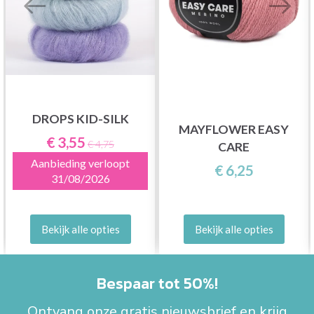
DROPS KID-SILK
MAYFLOWER EASY
€ 3,55
€ 4,75
CARE
Aanbieding verloopt
€ 6,25
31/08/2026
Bekijk alle opties
Bekijk alle opties
Bespaar tot 50%!
Ontvang onze gratis nieuwsbrief en krijg