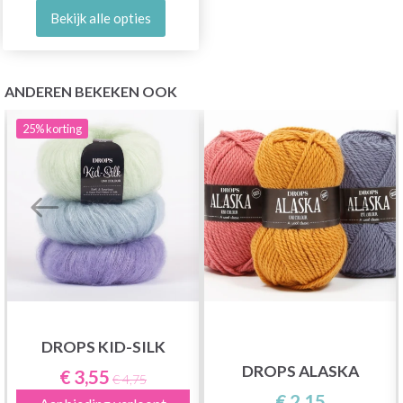
Bekijk alle opties
ANDEREN BEKEKEN OOK
25%
korting
DROPS KID-SILK
DROPS ALASKA
€ 3,55
€ 4,75
€ 2,15