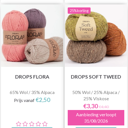
25% korting
DROPS FLORA
DROPS SOFT TWEED
65% Wol / 35% Alpaca
50% Wol / 25% Alpaca /
25% Viskose
€2,50
Prijs vanaf
€3,30
€4,40
Aanbieding verloopt
31/08/2026