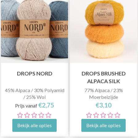
DROPS NORD
DROPS BRUSHED
ALPACA SILK
45% Alpaca / 30% Polyamid
77% Alpaca / 23%
/ 25% Wol
Moerbeizijde
€2,75
€3,10
Prijs vanaf
Bekijk alle opties
Bekijk alle opties