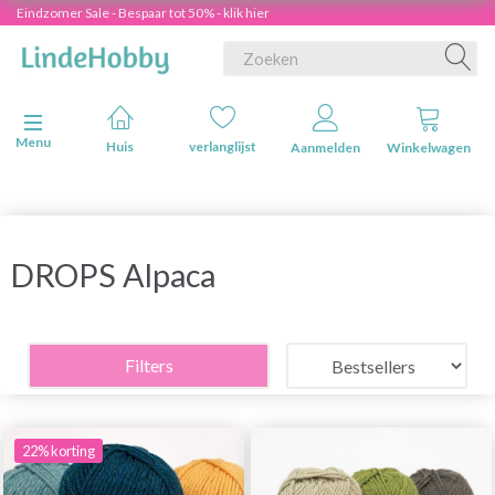
Eindzomer Sale - Bespaar tot 50% - klik hier
Navigatie in-/uitschakelen
Menu
Huis
verlanglijst
Aanmelden
Winkelwagen
DROPS Alpaca
Filters
22% korting