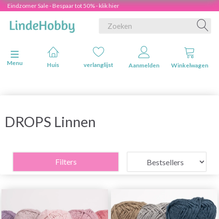
Eindzomer Sale - Bespaar tot 50% - klik hier
Navigatie in-/uitschakelen
Menu
Huis
verlanglijst
Aanmelden
Winkelwagen
DROPS Linnen
Filters