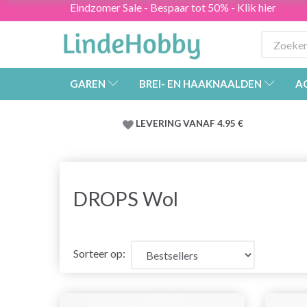
Eindzomer Sale - Bespaar tot 50% - Klik hier
GAREN
BREI- EN HAAKNAALDEN
A
LEVERING VANAF 4.95 €
DROPS Wol
Sorteer op: