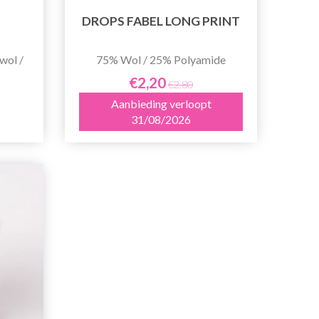
DROPS FABEL LONG PRINT
wol /
75% Wol / 25% Polyamide
€2,20
€2,80
Aanbieding verloopt
31/08/2026