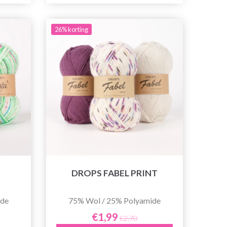
26% korting
DROPS FABEL PRINT
ide
75% Wol / 25% Polyamide
€1,99
€2,70