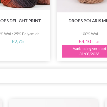
OPS DELIGHT PRINT
DROPS POLARIS M
% Wol / 25% Polyamide
100% Wol
€2,75
€4,10
€5,40
Aanbieding verloopt
31/08/2026