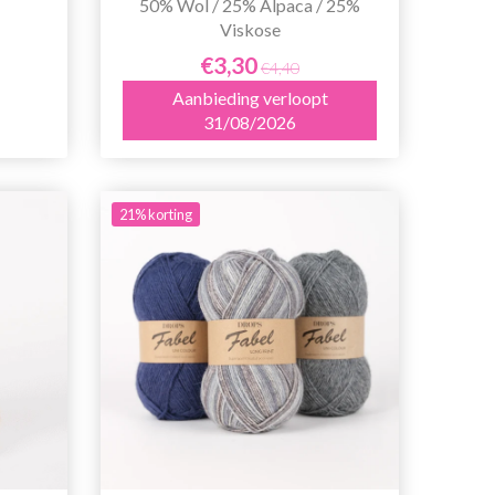
50% Wol / 25% Alpaca / 25%
Viskose
€3,30
€4,40
Aanbieding verloopt
31/08/2026
21% korting