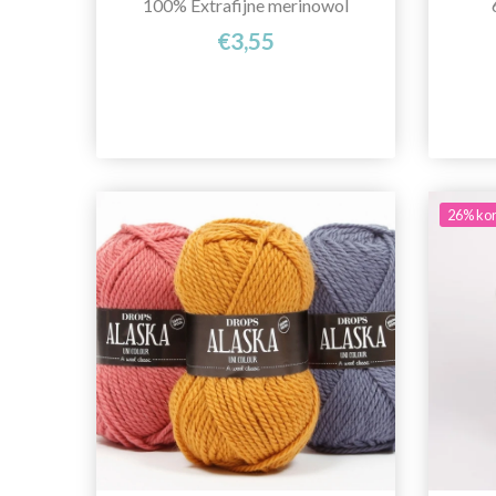
100% Extrafijne merinowol
€3,55
26% kor