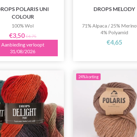
ROPS POLARIS UNI
DROPS MELODY
COLOUR
100% Wol
71% Alpaca / 25% Merino
4% Polyamid
€3,50
€4,75
€4,65
Aanbieding verloopt
31/08/2026
24% korting