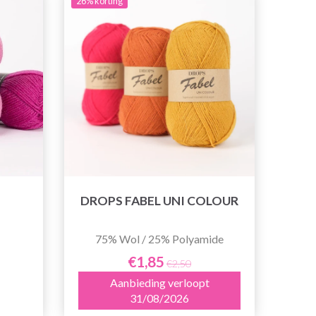
26% korting
DROPS FABEL UNI COLOUR
75% Wol / 25% Polyamide
€1,85
€2,50
Aanbieding verloopt
31/08/2026