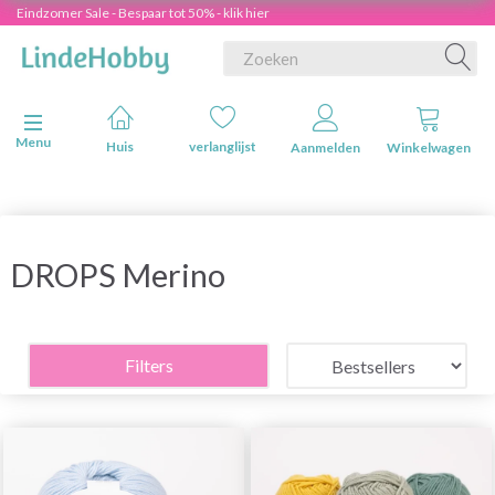
Eindzomer Sale - Bespaar tot 50% - klik hier
Navigatie in-/uitschakelen
Menu
Huis
verlanglijst
Aanmelden
Winkelwagen
DROPS Merino
Filters