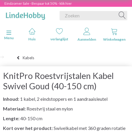
Eindzomer Sale - Bespaar tot 50% - klik hier
Navigatie in-/uitschakelen
Menu
Huis
verlanglijst
Aanmelden
Winkelwagen
Kabels
KnitPro Roestvrijstalen Kabel
Swivel Goud (40-150 cm)
Inhoud:
1 kabel, 2 eindstoppers en 1 aandraaisleutel
Materiaal:
Roestvrij staal en nylon
Lengte:
40-150 cm
Kort over het product:
Swivelkabel met 360 graden rotatie