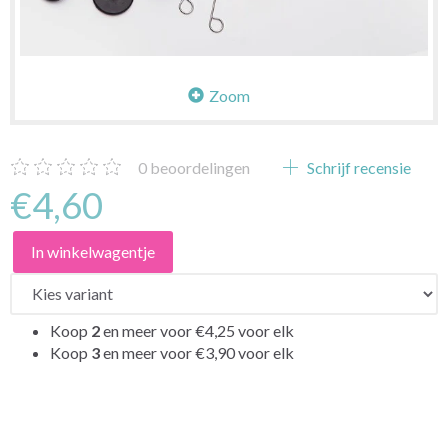
Zoom
0
beoordelingen
Schrijf recensie
€4,60
In winkelwagentje
Koop
2
en meer voor
€4,25
voor elk
Koop
3
en meer voor
€3,90
voor elk