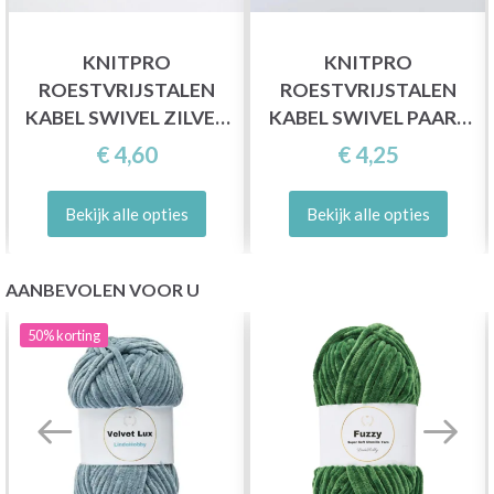
KNITPRO
KNITPRO
ROESTVRIJSTALEN
ROESTVRIJSTALEN
KABEL SWIVEL ZILVER
KABEL SWIVEL PAARS
(40-150 CM)
(40-150 CM)
€ 4,60
€ 4,25
Bekijk alle opties
Bekijk alle opties
AANBEVOLEN VOOR U
50%
korting