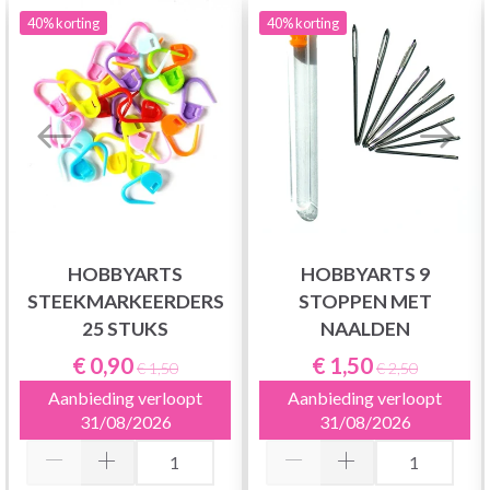
40%
korting
40%
korting
HOBBYARTS
HOBBYARTS 9
STEEKMARKEERDERS
STOPPEN MET
25 STUKS
NAALDEN
€ 0,90
€ 1,50
€ 1,50
€ 2,50
Aanbieding verloopt
Aanbieding verloopt
31/08/2026
31/08/2026