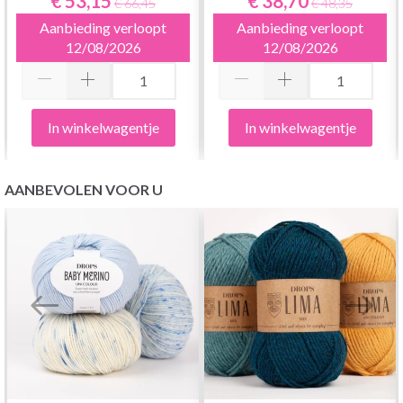
€ 53,15
€ 38,70
€ 66,45
€ 48,35
Aanbieding verloopt
Aanbieding verloopt
12/08/2026
12/08/2026
In winkelwagentje
In winkelwagentje
AANBEVOLEN VOOR U