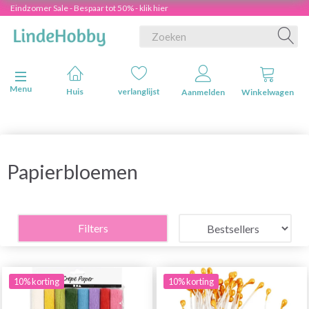
Eindzomer Sale - Bespaar tot 50% - klik hier
Navigatie in-/uitschakelen
Menu
Huis
verlanglijst
Aanmelden
Winkelwagen
Papierbloemen
Filters
10% korting
10% korting