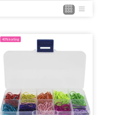
40%
korting