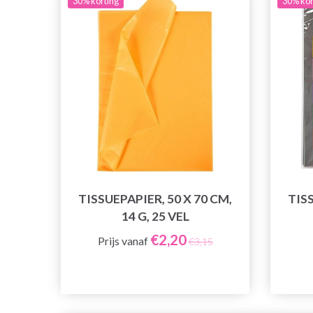
30% korting
30% kor
TISSUEPAPIER, 50 X 70 CM,
TISS
14 G, 25 VEL
€2,20
Prijs vanaf
€3,15