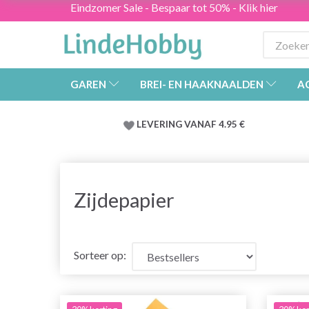
Eindzomer Sale - Bespaar tot 50% - Klik hier
GAREN
BREI- EN HAAKNAALDEN
A
LEVERING VANAF 4.95 €
Zijdepapier
Sorteer op: