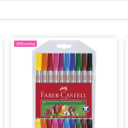
30%
korting