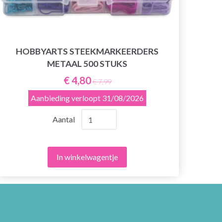
HOBBYARTS STEEKMARKEERDERS
METAAL 500 STUKS
H
€ 4,80
€ 7,99
Aanbieding verloopt
31/08/2026
Aantal
In winkelwagentje