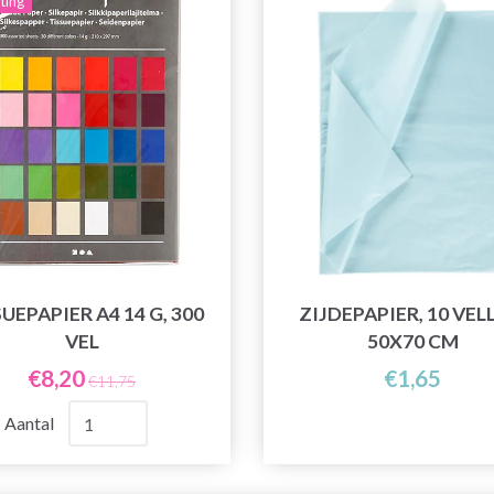
ting
UEPAPIER A4 14 G, 300
ZIJDEPAPIER, 10 VEL
VEL
50X70 CM
€8,20
€1,65
€11,75
Aantal