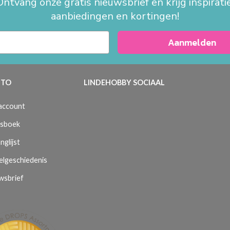
Ontvang onze gratis nieuwsbrief en krijg inspiratie
aanbiedingen en kortingen!
Aanmelden
TO
LINDEHOBBY SOCIAAL
 account
sboek
nglijst
elgeschiedenis
wsbrief