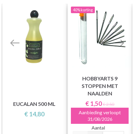
40%
korting
HOBBYARTS 9
STOPPEN MET
NAALDEN
€ 1,50
EUCALAN 500 ML
€ 2,50
Aanbieding verloopt
€ 14,80
31/08/2026
Aantal