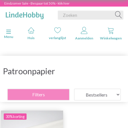
Eindzomer Sale - Bespaar tot 50% - klik hier
Navigatie in-/uitschakelen
Menu
Huis
verlanglijst
Aanmelden
Winkelwagen
Patroonpapier
Filters
30% korting