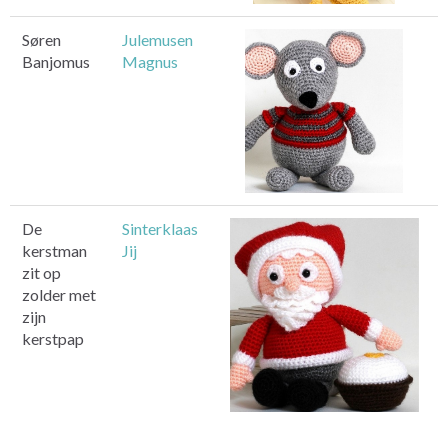
Søren
Julemusen
Banjomus
Magnus
De
Sinterklaas
kerstman
Jij
zit op
zolder met
zijn
kerstpap