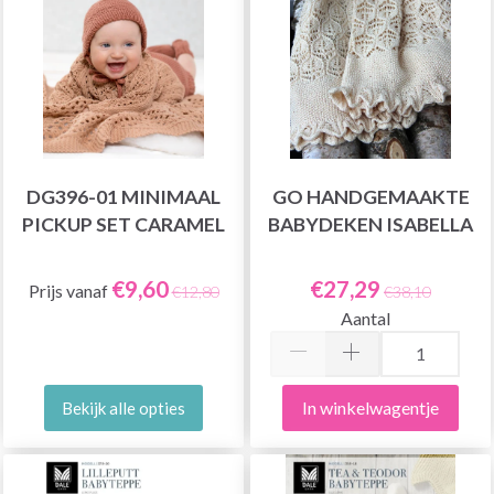
DG396-01 MINIMAAL
GO HANDGEMAAKTE
PICKUP SET CARAMEL
BABYDEKEN ISABELLA
€9,60
€27,29
Prijs vanaf
€12,80
€38,10
Aantal
In winkelwagentje
Bekijk alle opties