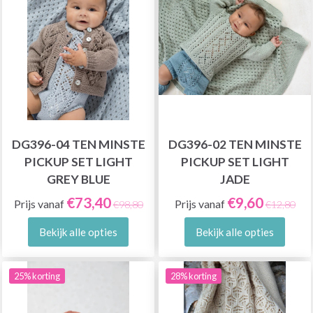
DG396-04 TEN MINSTE
DG396-02 TEN MINSTE
PICKUP SET LIGHT
PICKUP SET LIGHT
GREY BLUE
JADE
€73,40
€9,60
Prijs vanaf
Prijs vanaf
€98,80
€12,80
Bekijk alle opties
Bekijk alle opties
25% korting
28% korting