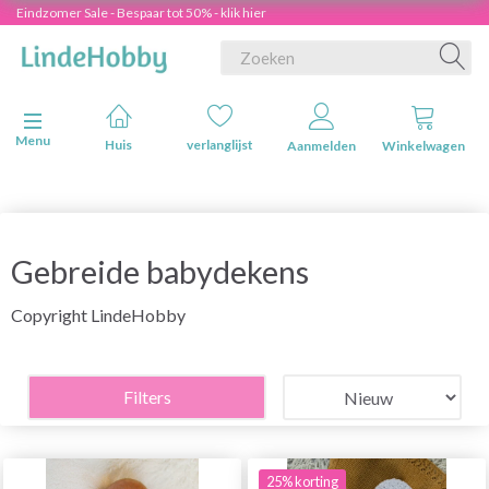
Eindzomer Sale - Bespaar tot 50% - klik hier
Navigatie in-/uitschakelen
Menu
Huis
verlanglijst
Aanmelden
Winkelwagen
Gebreide babydekens
Copyright LindeHobby
Filters
25% korting