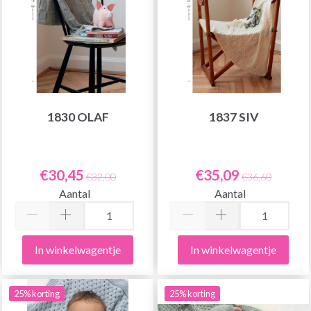
1830 OLAF
1837 SIV
€30,45
€35,09
€32,00
€36,60
Aantal
Aantal
In winkelwagentje
In winkelwagentje
25% korting
25% korting