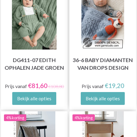
DG411-07 EDITH
36-6 BABY DIAMANTEN
OPHALEN JADE GROEN
VAN DROPS DESIGN
€81,60
€19,20
Prijs vanaf
Prijs vanaf
€108,80
Bekijk alle opties
Bekijk alle opties
4% korting
4% korting