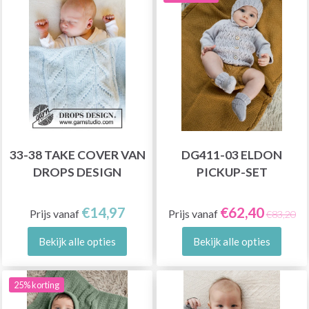
33-38 TAKE COVER VAN
DG411-03 ELDON
DROPS DESIGN
PICKUP-SET
€14,97
€62,40
Prijs vanaf
Prijs vanaf
€83,20
Bekijk alle opties
Bekijk alle opties
25% korting