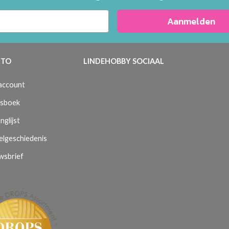
Aanmelden
TO
LINDEHOBBY SOCIAAL
 account
sboek
nglijst
elgeschiedenis
wsbrief