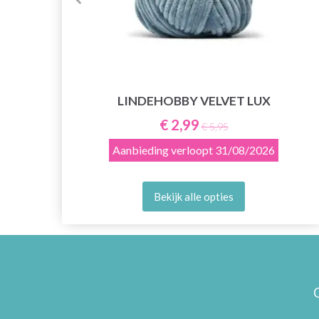
LINDEHOBBY VELVET LUX
€ 2,99
€ 5,95
Aanbieding verloopt
31/08/2026
Bekijk alle opties