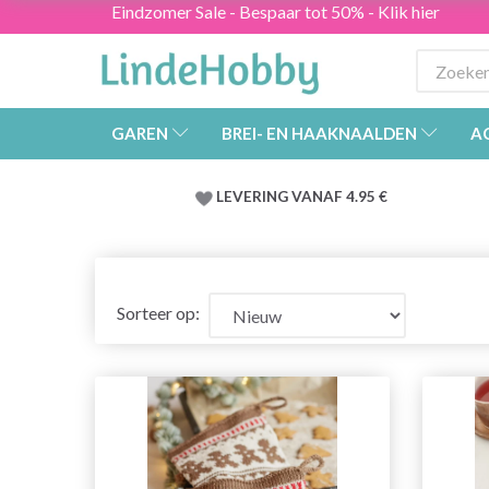
Eindzomer Sale - Bespaar tot 50% - Klik hier
GAREN
BREI- EN HAAKNAALDEN
A
LEVERING VANAF 4.95 €
Sorteer op: