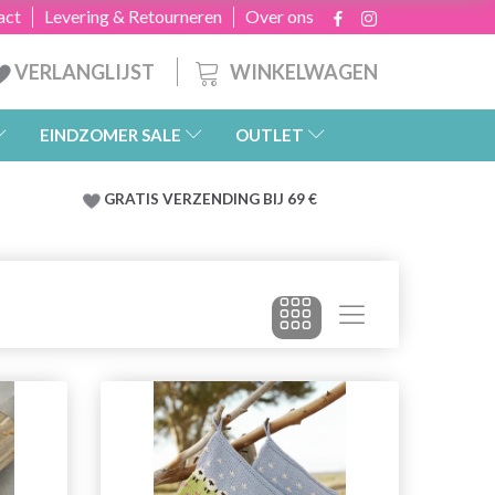
act
Levering & Retourneren
Over ons
WINKELWAGEN
VERLANGLIJST
EINDZOMER SALE
OUTLET
GRATIS
VERZENDING BIJ 69 €