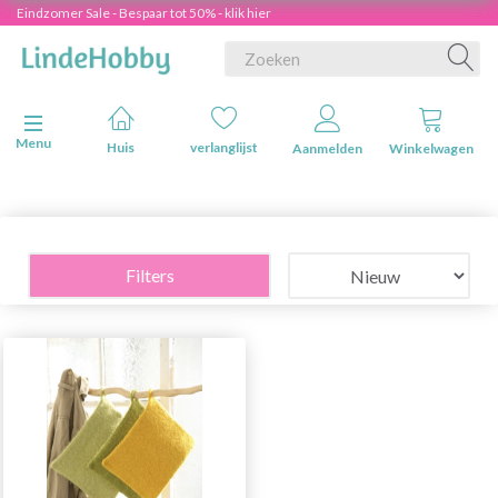
Eindzomer Sale - Bespaar tot 50% - klik hier
Navigatie in-/uitschakelen
Menu
Huis
verlanglijst
Aanmelden
Winkelwagen
Filters