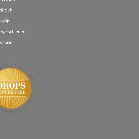
sboek
nglijst
elgeschiedenis
wsbrief