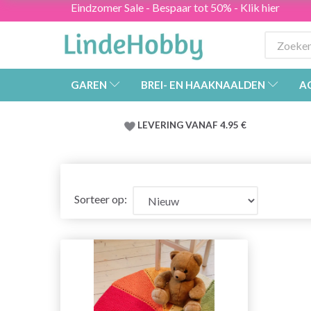
Eindzomer Sale - Bespaar tot 50% - Klik hier
GAREN
BREI- EN HAAKNAALDEN
A
LEVERING VANAF 4.95 €
Sorteer op: