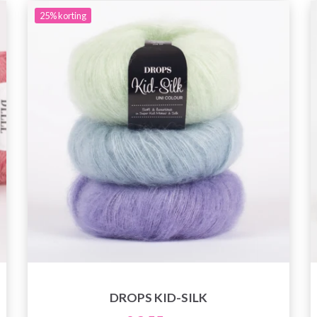
25%
korting
DROPS KID-SILK