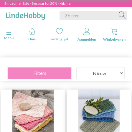
Eindzomer Sale - Bespaar tot 50% - klik hier
Navigatie in-/uitschakelen
Menu
Huis
verlanglijst
Aanmelden
Winkelwagen
Filters