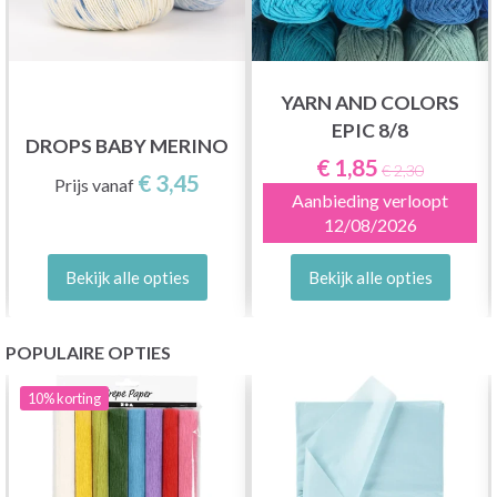
YARN AND COLORS
EPIC 8/8
DROPS BABY MERINO
€ 1,85
€ 2,30
€ 3,45
Prijs vanaf
Aanbieding verloopt
12/08/2026
Bekijk alle opties
Bekijk alle opties
POPULAIRE OPTIES
10%
korting