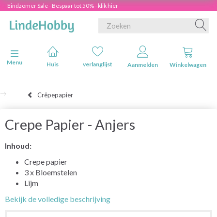
Eindzomer Sale - Bespaar tot 50% - klik hier
Navigatie in-/uitschakelen
Menu
Huis
verlanglijst
Aanmelden
Winkelwagen
Crêpepapier
Crepe Papier - Anjers
Inhoud:
Crepe papier
3 x Bloemstelen
Lijm
Bekijk de volledige beschrijving