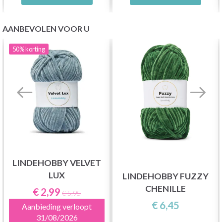
AANBEVOLEN VOOR U
50%
korting
LINDEHOBBY VELVET
LUX
LINDEHOBBY FUZZY
CHENILLE
€ 2,99
€ 5,95
€ 6,45
Aanbieding verloopt
31/08/2026