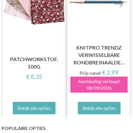
KNITPRO TRENDZ
VERWISSELBARE
PATCHWORKSTOF,
RONDBREINAALDEN
100G
(3,5-12,00 MM)
€ 2,99
Prijs vanaf
€ 8,35
Aanbieding verloopt
08/09/2026
Bekijk alle opties
Bekijk alle opties
POPULAIRE OPTIES