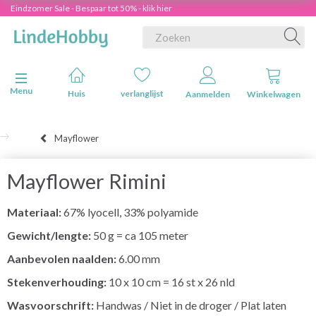
Eindzomer Sale - Bespaar tot 50% - klik hier
Navigatie in-/uitschakelen
Menu
Huis
verlanglijst
Aanmelden
Winkelwagen
Mayflower
Mayflower Rimini
Materiaal:
67% lyocell, 33% polyamide
Gewicht/lengte:
50 g = ca 105 meter
Aanbevolen naalden:
6.00 mm
Stekenverhouding:
10 x 10 cm = 16 st x 26 nld
Wasvoorschrift:
Handwas / Niet in de droger / Plat laten