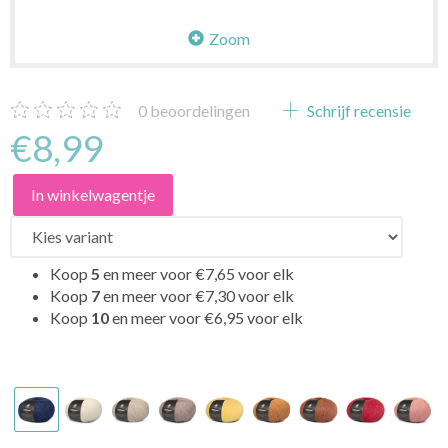
Zoom
0
beoordelingen
Schrijf recensie
€8,99
In winkelwagentje
Koop
5
en meer voor
€7,65
voor elk
Koop
7
en meer voor
€7,30
voor elk
Koop
10
en meer voor
€6,95
voor elk