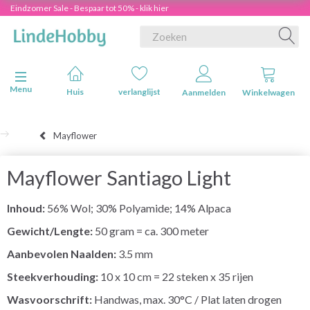
Eindzomer Sale - Bespaar tot 50% - klik hier
Navigatie in-/uitschakelen
Menu
Huis
verlanglijst
Aanmelden
Winkelwagen
Mayflower
Mayflower Santiago Light
Inhoud:
56% Wol; 30% Polyamide; 14% Alpaca
Gewicht/Lengte:
50 gram = ca. 300 meter
Aanbevolen Naalden:
3.5 mm
Steekverhouding:
10 x 10 cm = 22 steken x 35 rijen
Wasvoorschrift:
Handwas, max. 30°C / Plat laten drogen