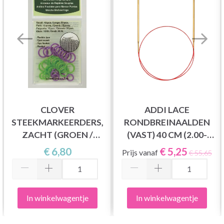
CLOVER
ADDI LACE
STEEKMARKEERDERS,
RONDBREINAALDEN
ZACHT (GROEN /
(VAST) 40 CM (2.00-
PAARS)
8.00MM)
€ 6,80
€ 5,25
Prijs vanaf
€ 55,65
In winkelwagentje
In winkelwagentje