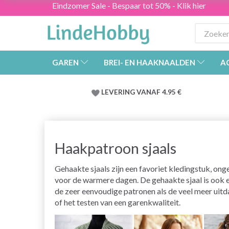
Eindzomer Sale - Bespaar tot 50% - Klik hier
GAREN
BREI- EN HAAKNAALDEN
A
LEVERING VANAF 4.95 €
Haakpatroon sjaals
Gehaakte sjaals zijn een favoriet kledingstuk, ong
voor de warmere dagen. De gehaakte sjaal is ook 
de zeer eenvoudige patronen als de veel meer uit
of het testen van een garenkwaliteit.