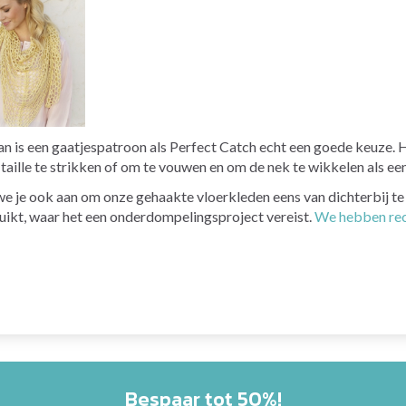
dan is een gaatjespatroon als Perfect Catch echt een goede keuze. H
aille te strikken of om te vouwen en om de nek te wikkelen als een 
n we je ook aan om onze gehaakte vloerkleden eens van dichterbij t
ikt, waar het een onderdompelingsproject vereist.
We hebben rec
Bespaar tot 50%!