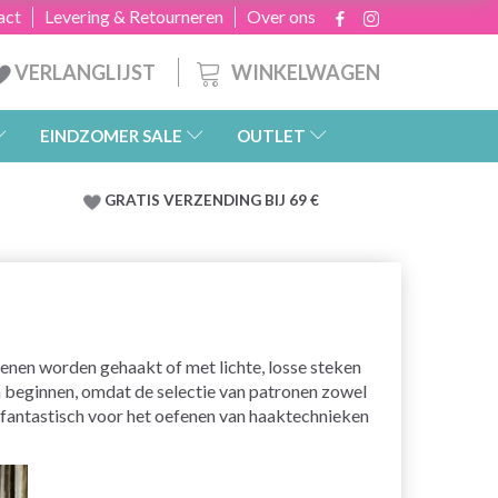
act
Levering & Retourneren
Over ons
WINKELWAGEN
VERLANGLIJST
EINDZOMER SALE
OUTLET
GRATIS
VERZENDING BIJ 69 €
zoenen worden gehaakt of met lichte, losse steken
n beginnen, omdat de selectie van patronen zowel
 fantastisch voor het oefenen van haaktechnieken