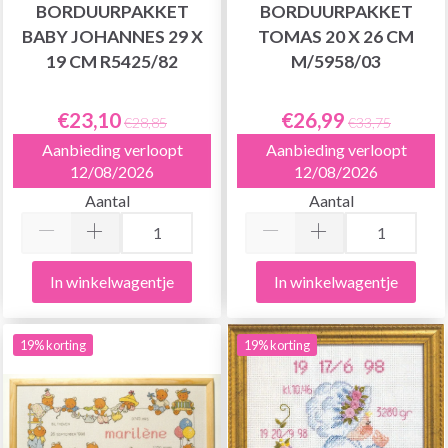
BORDUURPAKKET
BORDUURPAKKET
BABY JOHANNES 29 X
TOMAS 20 X 26 CM
19 CM R5425/82
M/5958/03
€23,10
€26,99
€28,85
€33,75
Aanbieding verloopt
Aanbieding verloopt
12/08/2026
12/08/2026
Aantal
Aantal
In winkelwagentje
In winkelwagentje
19% korting
19% korting