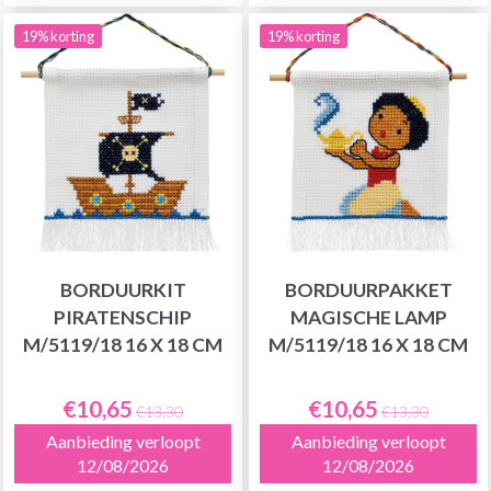
19% korting
19% korting
BORDUURKIT
BORDUURPAKKET
PIRATENSCHIP
MAGISCHE LAMP
M/5119/18 16 X 18 CM
M/5119/18 16 X 18 CM
€10,65
€10,65
€13,30
€13,30
Aanbieding verloopt
Aanbieding verloopt
12/08/2026
12/08/2026