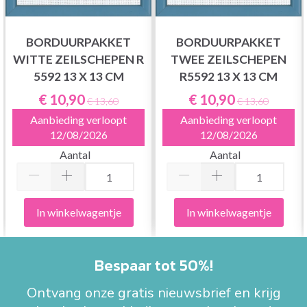
BORDUURPAKKET
BORDUURPAKKET
WITTE ZEILSCHEPEN R
TWEE ZEILSCHEPEN
5592 13 X 13 CM
R5592 13 X 13 CM
€ 10,90
€ 10,90
€ 13,60
€ 13,60
Aanbieding verloopt
Aanbieding verloopt
12/08/2026
12/08/2026
Aantal
Aantal
In winkelwagentje
In winkelwagentje
Bespaar tot 50%!
Ontvang onze gratis nieuwsbrief en krijg