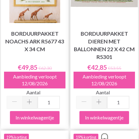
BORDUURPAKKET
BORDUURPAKKET
NOACHS ARK R5677 43
DIEREN MET
X 34 CM
BALLONNEN 22 X 42 CM
R5301
€49,85
€42,85
€62,30
€53,55
Aanbieding verloopt
Aanbieding verloopt
12/08/2026
12/08/2026
Aantal
Aantal
In winkelwagentje
In winkelwagentje
19% korting
19% korting