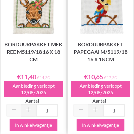
BORDUURPAKKET MFK
BORDUURPAKKET
REE M5119/18 16 X 18
PAPEGAAI M/5119/18
CM
16 X 18 CM
€11,40
€10,65
€14,30
€13,30
Aanbieding verloopt
Aanbieding verloopt
12/08/2026
12/08/2026
Aantal
Aantal
In winkelwagentje
In winkelwagentje