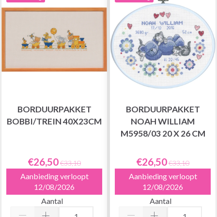
BORDUURPAKKET
BORDUURPAKKET
BOBBI/TREIN 40X23CM
NOAH WILLIAM
M5958/03 20 X 26 CM
€26,50
€26,50
€33,10
€33,10
Aanbieding verloopt
Aanbieding verloopt
12/08/2026
12/08/2026
Aantal
Aantal