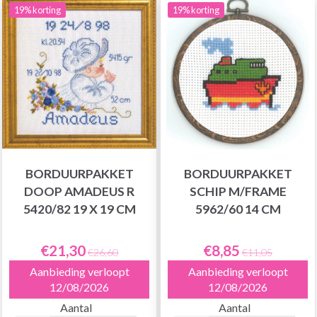
19% korting
19% korting
BORDUURPAKKET
BORDUURPAKKET
DOOP AMADEUS R
SCHIP M/FRAME
5420/82 19 X 19 CM
5962/60 14 CM
€21,30
€8,85
€26,60
€11,05
Aanbieding verloopt
Aanbieding verloopt
12/08/2026
12/08/2026
Aantal
Aantal