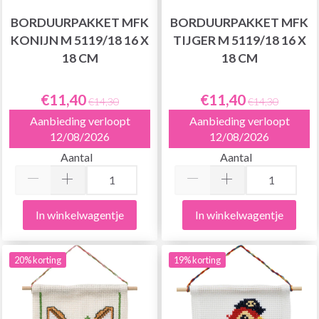
BORDUURPAKKET MFK
BORDUURPAKKET MFK
KONIJN M 5119/18 16 X
TIJGER M 5119/18 16 X
18 CM
18 CM
€11,40
€11,40
€14,30
€14,30
Aanbieding verloopt
Aanbieding verloopt
12/08/2026
12/08/2026
Aantal
Aantal
In winkelwagentje
In winkelwagentje
20% korting
19% korting