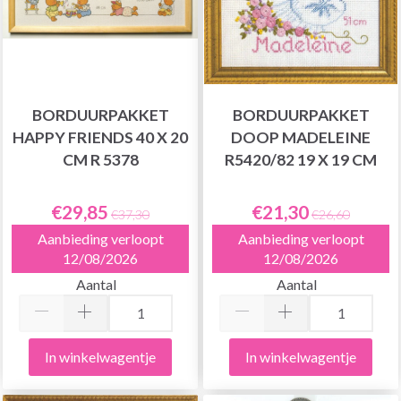
BORDUURPAKKET
BORDUURPAKKET
HAPPY FRIENDS 40 X 20
DOOP MADELEINE
CM R 5378
R5420/82 19 X 19 CM
€29,85
€21,30
€37,30
€26,60
Aanbieding verloopt
Aanbieding verloopt
12/08/2026
12/08/2026
Aantal
Aantal
In winkelwagentje
In winkelwagentje