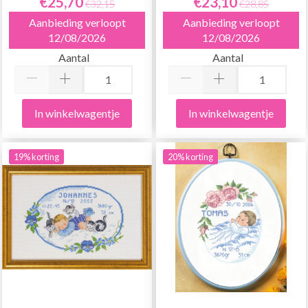
€25,70
€23,10
€32,15
€28,85
Aanbieding verloopt
Aanbieding verloopt
12/08/2026
12/08/2026
Aantal
Aantal
In winkelwagentje
In winkelwagentje
19% korting
20% korting