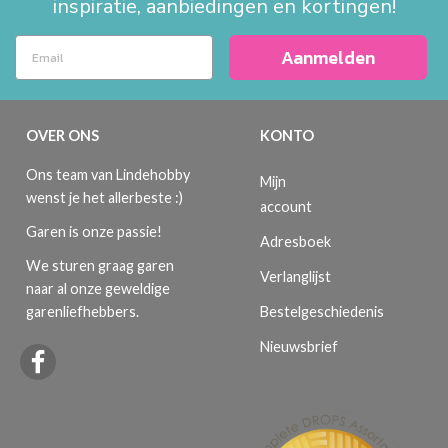
inspiratie, aanbiedingen en kortingen!
Aanmelden
OVER ONS
KONTO
Ons team van Lindehobby
Mijn
wenst je het allerbeste :)
account
Garen is onze passie!
Adresboek
We sturen graag garen
Verlanglijst
naar al onze geweldige
Bestelgeschiedenis
garenliefhebbers.
Nieuwsbrief