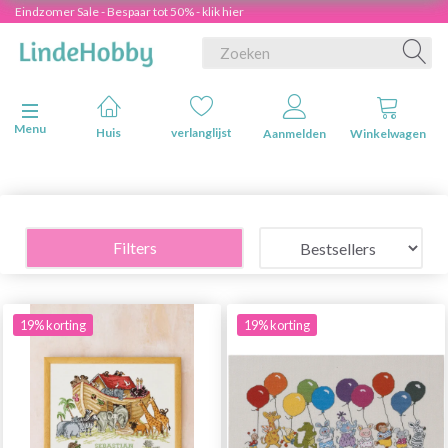
Eindzomer Sale - Bespaar tot 50% - klik hier
Navigatie in-/uitschakelen
Menu
Huis
verlanglijst
Aanmelden
Winkelwagen
Filters
19% korting
19% korting