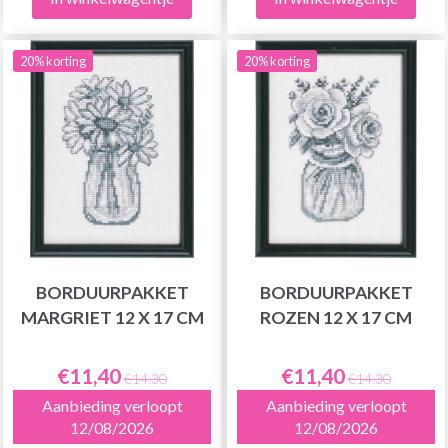
20% korting
20% korting
BORDUURPAKKET
BORDUURPAKKET
MARGRIET 12 X 17 CM
ROZEN 12 X 17 CM
€11,40
€11,40
€14,30
€14,30
Aanbieding verloopt
Aanbieding verloopt
12/08/2026
12/08/2026