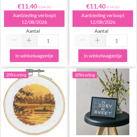
€11,40
€11,40
€14,30
€14,30
Aanbieding verloopt
Aanbieding verloopt
12/08/2026
12/08/2026
Aantal
Aantal
In winkelwagentje
In winkelwagentje
20% korting
20% korting