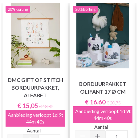
20%
korting
20%
korting
DMC GIFT OF STITCH
BORDUURPAKKET
BORDUURPAKKET,
OLIFANT 17 Ø CM
ALFABET
€ 16,60
€ 20,75
€ 15,05
€ 18,80
Aanbieding verloopt
1d 9t
Aanbieding verloopt
1d 9t
44m 40s
44m 40s
Aantal
Aantal