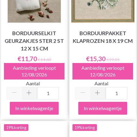
BORDUURSELKIT
BORDUURPAKKET
GEURZAKJES STER 2 ST
KLAPROZEN 18 X 19 CM
12 X 15 CM
€11,70
€15,30
€14,60
€19,15
Aanbieding verloopt
Aanbieding verloopt
12/08/2026
12/08/2026
Aantal
Aantal
In winkelwagentje
In winkelwagentje
19% korting
19% korting