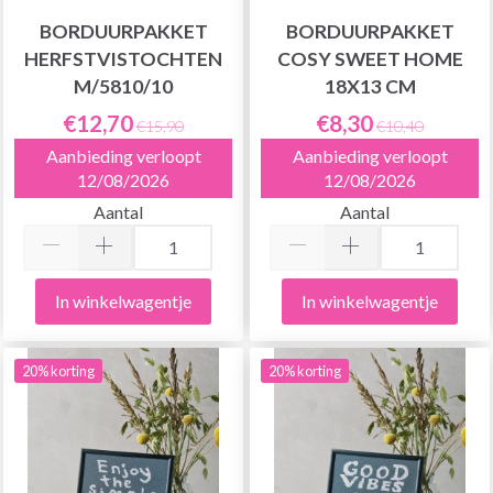
BORDUURPAKKET
BORDUURPAKKET
HERFSTVISTOCHTEN
COSY SWEET HOME
M/5810/10
18X13 CM
€12,70
€8,30
€15,90
€10,40
Aanbieding verloopt
Aanbieding verloopt
12/08/2026
12/08/2026
Aantal
Aantal
In winkelwagentje
In winkelwagentje
20% korting
20% korting