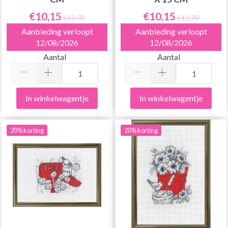
€10,15
€10,15
€12,70
€12,70
Aanbieding verloopt
Aanbieding verloopt
12/08/2026
12/08/2026
Aantal
Aantal
In winkelwagentje
In winkelwagentje
20% korting
20% korting