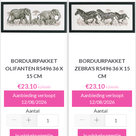
BORDUURPAKKET
BORDUURPAKKET
OLIFANTEN R5496 36 X
ZEBRA'S R5496 36 X 15
15 CM
CM
€23,10
€23,10
€28,85
€28,85
Aanbieding verloopt
Aanbieding verloopt
12/08/2026
12/08/2026
Aantal
Aantal
In winkelwagentje
In winkelwagentje