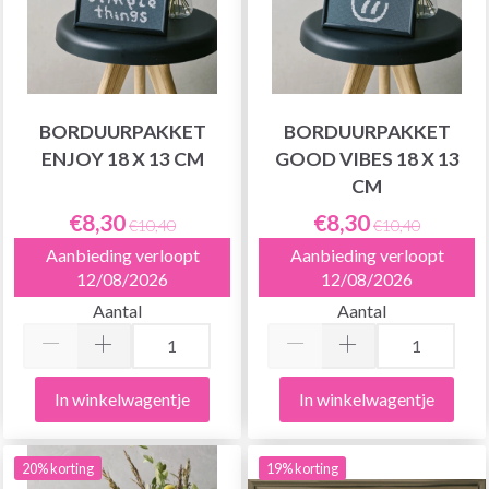
BORDUURPAKKET
BORDUURPAKKET
ENJOY 18 X 13 CM
GOOD VIBES 18 X 13
CM
€8,30
€8,30
€10,40
€10,40
Aanbieding verloopt
Aanbieding verloopt
12/08/2026
12/08/2026
Aantal
Aantal
In winkelwagentje
In winkelwagentje
20% korting
19% korting