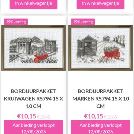
In winkelwagentje
In winkelwagentje
19% korting
19% korting
BORDUURPAKKET
BORDUURPAKKET
KRUIWAGEN R5794 15 X
MARKEN R5794 15 X 10
10 CM
CM
€10,15
€10,15
€12,65
€12,65
Aanbieding verloopt
Aanbieding verloopt
12/08/2026
12/08/2026