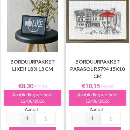
BORDUURPAKKET
BORDUURPAKKET
LIKE!! 18 X 13 CM
PARASOL R5794 15X10
CM
€8,30
€10,15
€10,40
€12,65
Aanbieding verloopt
Aanbieding verloopt
12/08/2026
12/08/2026
Aantal
Aantal