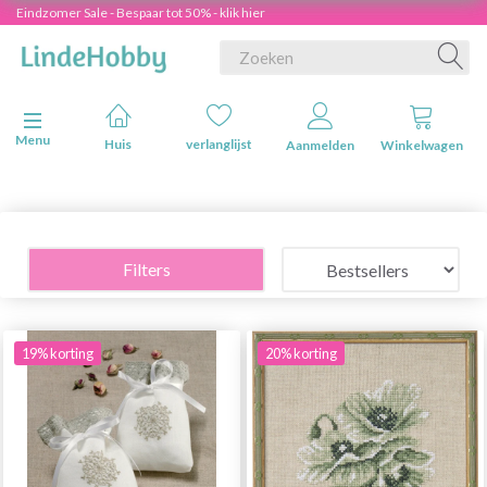
Eindzomer Sale - Bespaar tot 50% - klik hier
Navigatie in-/uitschakelen
Menu
Huis
verlanglijst
Aanmelden
Winkelwagen
Filters
19% korting
20% korting