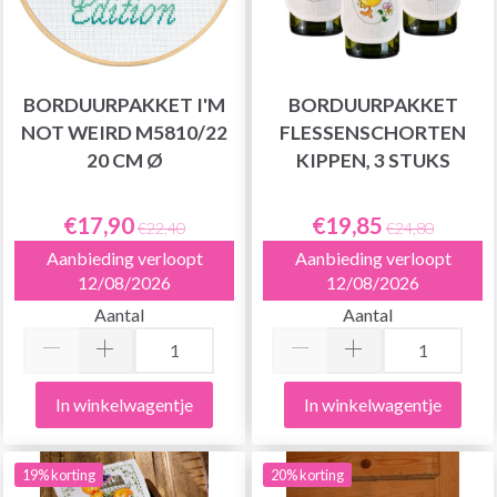
BORDUURPAKKET I'M
BORDUURPAKKET
NOT WEIRD M5810/22
FLESSENSCHORTEN
20 CM Ø
KIPPEN, 3 STUKS
€17,90
€19,85
€22,40
€24,80
Aanbieding verloopt
Aanbieding verloopt
12/08/2026
12/08/2026
Aantal
Aantal
In winkelwagentje
In winkelwagentje
19% korting
20% korting