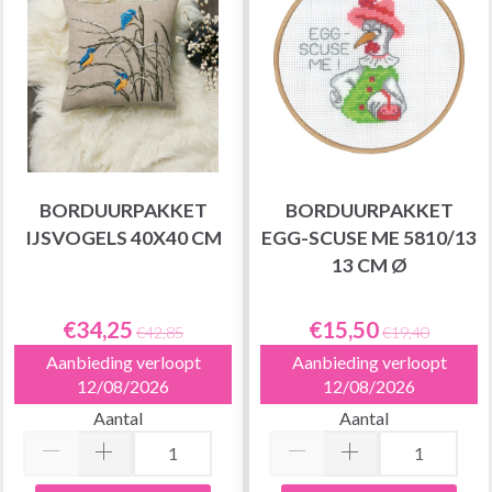
BORDUURPAKKET
BORDUURPAKKET
IJSVOGELS 40X40 CM
EGG-SCUSE ME 5810/13
13 CM Ø
€34,25
€15,50
€42,85
€19,40
Aanbieding verloopt
Aanbieding verloopt
12/08/2026
12/08/2026
Aantal
Aantal