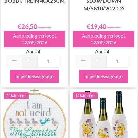
BOBBI/TREIN 40X23CM
SLOW DOWN
M/5810/20 20 Ø
€26,50
€19,40
€33,10
€24,25
Aanbieding verloopt
Aanbieding verloopt
12/08/2026
12/08/2026
Aantal
Aantal
In winkelwagentje
In winkelwagentje
20% korting
19% korting