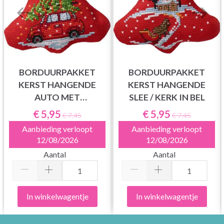
BORDUURPAKKET
BORDUURPAKKET
KERST HANGENDE
KERST HANGENDE
AUTO MET
SLEE / KERK IN BEL
KERSTBOOM
€ 5,95
€ 5,95
€ 7,45
€ 7,45
Aanbieding verloopt
Aanbieding verloopt
12/08/2026
12/08/2026
Aantal
Aantal
In winkelwagentje
In winkelwagentje