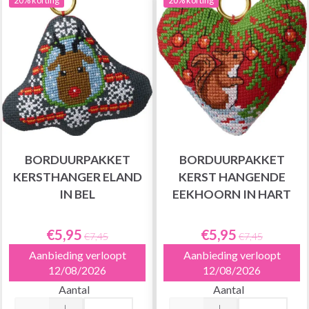
BORDUURPAKKET
BORDUURPAKKET
KERSTHANGER ELAND
KERST HANGENDE
IN BEL
EEKHOORN IN HART
€5,95
€5,95
€7,45
€7,45
Aanbieding verloopt
Aanbieding verloopt
12/08/2026
12/08/2026
Aantal
Aantal