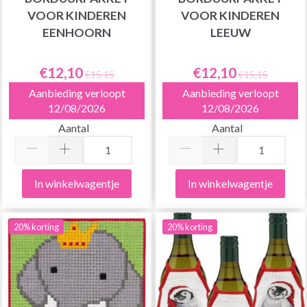
VOOR KINDEREN
VOOR KINDEREN
EENHOORN
LEEUW
€12,10
€12,10
€15,15
€15,15
Aanbieding verloopt
Aanbieding verloopt
12/08/2026
12/08/2026
Aantal
Aantal
In winkelwagentje
In winkelwagentje
20% korting
20% korting