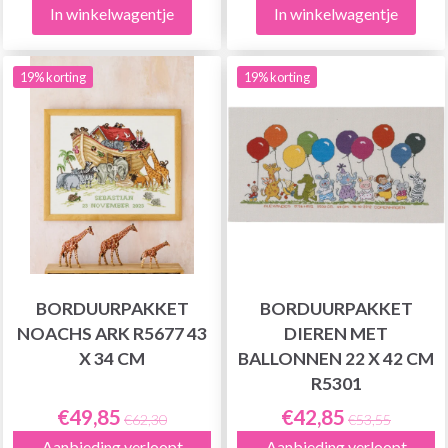
In winkelwagentje
In winkelwagentje
19% korting
19% korting
BORDUURPAKKET
BORDUURPAKKET
NOACHS ARK R5677 43
DIEREN MET
X 34 CM
BALLONNEN 22 X 42 CM
R5301
€49,85
€42,85
€62,30
€53,55
Aanbieding verloopt
Aanbieding verloopt