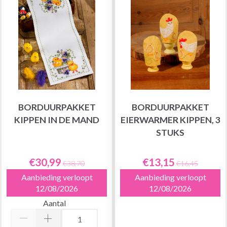
BORDUURPAKKET
BORDUURPAKKET
KIPPEN IN DE MAND
EIERWARMER KIPPEN, 3
STUKS
€30,99
€13,15
€38,70
€16,45
Aanbieding verloopt
Aanbieding verloopt
12/08/2026
12/08/2026
Aantal