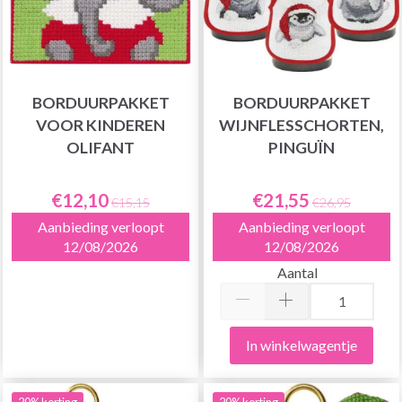
BORDUURPAKKET
BORDUURPAKKET
VOOR KINDEREN
WIJNFLESSCHORTEN,
OLIFANT
PINGUÏN
€12,10
€21,55
€15,15
€26,95
Aanbieding verloopt
Aanbieding verloopt
12/08/2026
12/08/2026
Aantal
In winkelwagentje
20% korting
20% korting