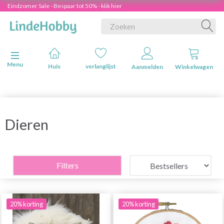
Eindzomer Sale - Bespaar tot 50% - klik hier
Navigatie in-/uitschakelen
Menu
Huis
verlanglijst
Aanmelden
Winkelwagen
Dieren
Filters
20% korting
20% korting