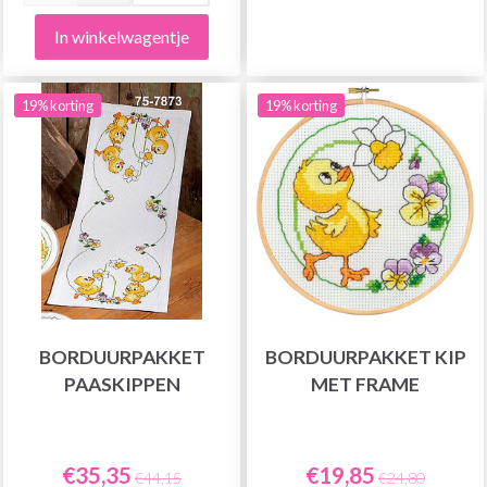
In winkelwagentje
19% korting
19% korting
BORDUURPAKKET
BORDUURPAKKET KIP
PAASKIPPEN
MET FRAME
€35,35
€19,85
€44,15
€24,80