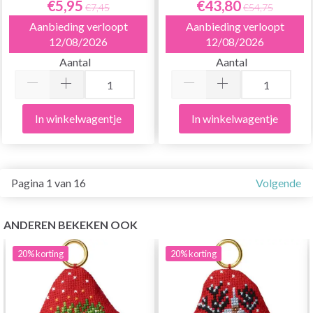
€5,95
€43,80
€7,45
€54,75
Aanbieding verloopt
Aanbieding verloopt
12/08/2026
12/08/2026
Aantal
Aantal
In winkelwagentje
In winkelwagentje
Pagina 1 van 16
Volgende
ANDEREN BEKEKEN OOK
20%
korting
20%
korting