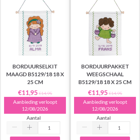
BORDUURSELKIT
BORDUURPAKKET
MAAGD B5129/18 18 X
WEEGSCHAAL
25 CM
B5129/18 18 X 25 CM
€11,95
€11,95
€14,95
€14,95
Aanbieding verloopt
Aanbieding verloopt
12/08/2026
12/08/2026
Aantal
Aantal