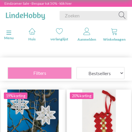
Eindzomer Sale - Bespaar tot 50% - klik hier
Navigatie in-/uitschakelen
Menu
Huis
verlanglijst
Aanmelden
Winkelwagen
Filters
19% korting
20% korting