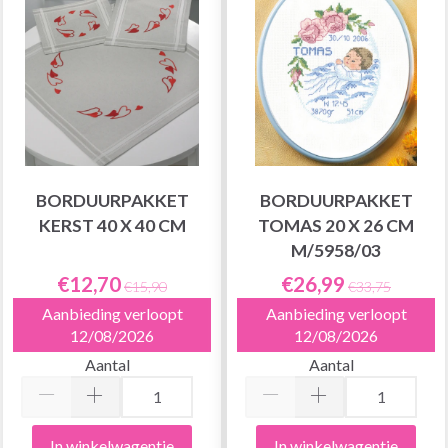
BORDUURPAKKET
BORDUURPAKKET
KERST 40 X 40 CM
TOMAS 20 X 26 CM
M/5958/03
€12,70
€26,99
€15,90
€33,75
Aanbieding verloopt
Aanbieding verloopt
12/08/2026
12/08/2026
Aantal
Aantal
In winkelwagentje
In winkelwagentje