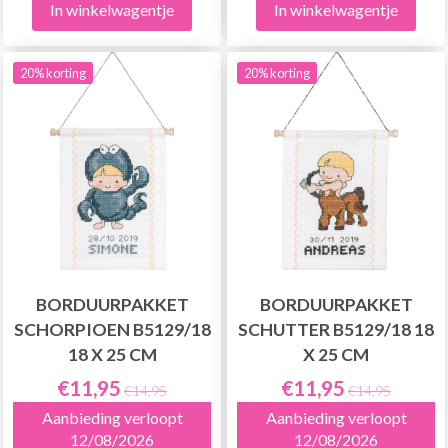
In winkelwagentje
In winkelwagentje
20% korting
20% korting
BORDUURPAKKET
BORDUURPAKKET
SCHORPIOEN B5129/18
SCHUTTER B5129/18 18
18 X 25 CM
X 25 CM
€11,95
€11,95
€14,95
€14,95
Aanbieding verloopt
Aanbieding verloopt
12/08/2026
12/08/2026