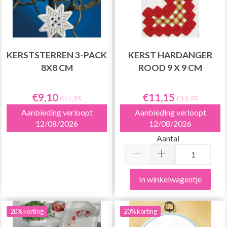
KERSTSTERREN 3-PACK
KERST HARDANGER
8X8 CM
ROOD 9 X 9 CM
€9,10
€11,15
€11,35
€13,95
Aanbieding verloopt
Aanbieding verloopt
12/08/2026
12/08/2026
Aantal
In winkelwagentje
20% korting
20% korting