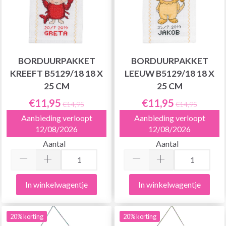
BORDUURPAKKET
BORDUURPAKKET
KREEFT B5129/18 18 X
LEEUW B5129/18 18 X
25 CM
25 CM
€11,95
€11,95
€14,95
€14,95
Aanbieding verloopt
Aanbieding verloopt
12/08/2026
12/08/2026
Aantal
Aantal
In winkelwagentje
In winkelwagentje
20% korting
20% korting