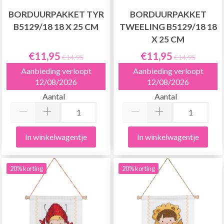
BORDUURPAKKET TYR
BORDUURPAKKET
B5129/18 18 X 25 CM
TWEELING B5129/18 18
X 25 CM
€11,95
€11,95
€14,95
€14,95
Aanbieding verloopt
Aanbieding verloopt
12/08/2026
12/08/2026
Aantal
Aantal
In winkelwagentje
In winkelwagentje
20% korting
20% korting