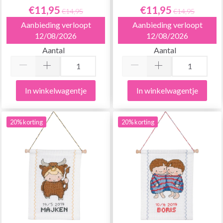
€11,95
€11,95
€14,95
€14,95
Aanbieding verloopt
Aanbieding verloopt
12/08/2026
12/08/2026
Aantal
Aantal
In winkelwagentje
In winkelwagentje
20% korting
20% korting