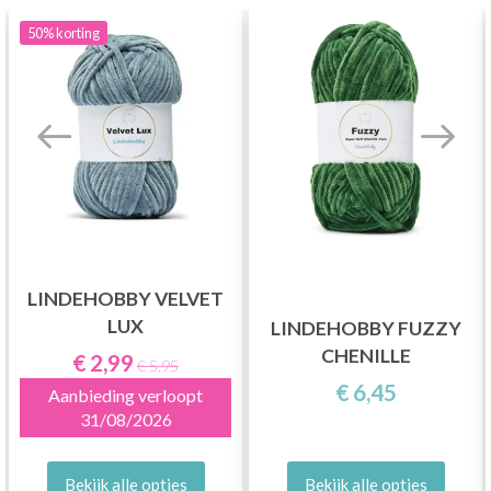
50%
korting
LINDEHOBBY VELVET
LUX
LINDEHOBBY FUZZY
CHENILLE
€ 2,99
€ 5,95
€ 6,45
Aanbieding verloopt
31/08/2026
Bekijk alle opties
Bekijk alle opties