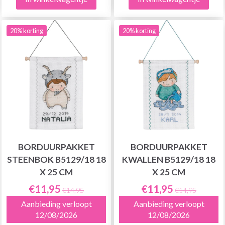
20% korting
20% korting
BORDUURPAKKET
BORDUURPAKKET
STEENBOK B5129/18 18
KWALLEN B5129/18 18
X 25 CM
X 25 CM
€11,95
€11,95
€14,95
€14,95
Aanbieding verloopt
Aanbieding verloopt
12/08/2026
12/08/2026