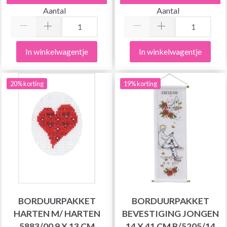
Aantal
Aantal
In winkelwagentje
In winkelwagentje
20% korting
19% korting
BORDUURPAKKET
BORDUURPAKKET
HARTEN M/ HARTEN
BEVESTIGING JONGEN
5883/00 9 X 13 CM
14 X 41 CM B/5205/14