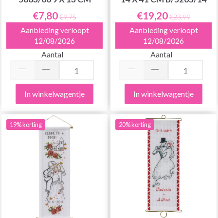
€7,80
€19,20
€9,75
€23,99
Aanbieding verloopt
Aanbieding verloopt
12/08/2026
12/08/2026
Aantal
Aantal
In winkelwagentje
In winkelwagentje
19% korting
20% korting