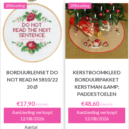
20% korting
20% korting
BORDUURLENSET DO
KERSTBOOMKLEED
NOT READ M 5810/22
BORDUURPAKKET
20 Ø
KERSTMAN &AMP;
PADDESTOELEN
€17,90
€48,60
€22,40
€60,75
Aanbieding verloopt
Aanbieding verloopt
12/08/2026
12/08/2026
Aantal