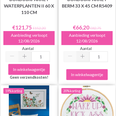
WATERPLANTEN II 60 X
BERM 33 X 45 CM R5409
110 CM
€121,75
€66,20
€152,20
€82,75
Aanbieding verloopt
Aanbieding verloopt
12/08/2026
12/08/2026
Aantal
Aantal
In winkelwagentje
In winkelwagentje
Geen verzendkosten!
19% korting
20% korting