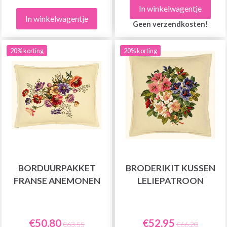
In winkelwagentje
In winkelwagentje
Geen verzendkosten!
20% korting
20% korting
BORDUURPAKKET
BRODERIKIT KUSSEN
FRANSE ANEMONEN
LELIEPATROON
€50,80
€52,95
€63,55
€66,20