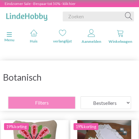
Eindzomer Sale - Bespaar tot 50% - klik hier
Navigatie in-/uitschakelen
Menu
Huis
verlanglijst
Aanmelden
Winkelwagen
Botanisch
Filters
19% korting
19% korting