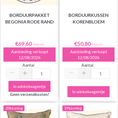
BORDUURPAKKET
BORDUURKUSSEN
BEGONIA RODE RAND
KORENBLOEM
€69,60
€50,80
€86,99
€63,55
Aanbieding verloopt
Aanbieding verloopt
12/08/2026
12/08/2026
Aantal
Aantal
In winkelwagentje
In winkelwagentje
Geen verzendkosten!
20% korting
19% korting