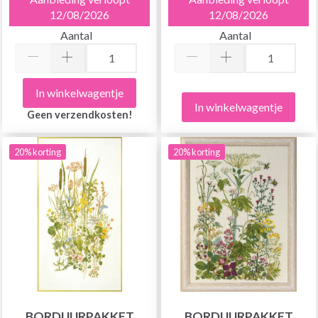
12/08/2026
12/08/2026
Aantal
Aantal
In winkelwagentje
In winkelwagentje
Geen verzendkosten!
20% korting
20% korting
BORDUURPAKKET
BORDUURPAKKET