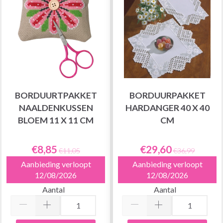
BORDUURTPAKKET
BORDUURPAKKET
NAALDENKUSSEN
HARDANGER 40 X 40
BLOEM 11 X 11 CM
CM
€8,85
€29,60
€11,05
€36,99
Aanbieding verloopt
Aanbieding verloopt
12/08/2026
12/08/2026
Aantal
Aantal