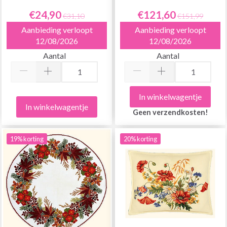
€24,90
€121,60
€31,10
€151,99
Aanbieding verloopt
Aanbieding verloopt
12/08/2026
12/08/2026
Aantal
Aantal
In winkelwagentje
In winkelwagentje
Geen verzendkosten!
19% korting
20% korting