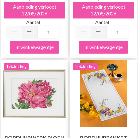
Aanbieding verloopt
Aanbieding verloopt
12/08/2026
12/08/2026
Aantal
Aantal
In winkelwagentje
In winkelwagentje
19% korting
20% korting
BORDUURWERK PIOEN
BORDUURPAKKET