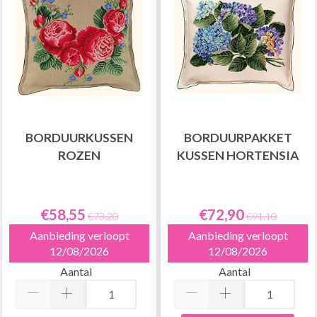
BORDUURKUSSEN
BORDUURPAKKET
ROZEN
KUSSEN HORTENSIA
€58,55
€72,90
€73,20
€91,10
Aanbieding verloopt
Aanbieding verloopt
12/08/2026
12/08/2026
Aantal
Aantal