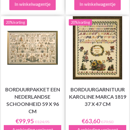
In winkelwagentje
In winkelwagentje
20% korting
20% korting
BORDUURPAKKET EEN
BORDUURGARNITUUR
NEDERLANDSE
KAROLINE MARCA 1819
SCHOONHEID 59 X 96
37 X 47 CM
CM
€99,95
€63,60
€124,95
€79,50
Aanbieding verloopt
Aanbieding verloopt