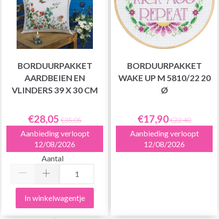
BORDUURPAKKET
BORDUURPAKKET
AARDBEIEN EN
WAKE UP M 5810/22 20
VLINDERS 39 X 30 CM
Ø
€28,05
€17,90
€35,05
€22,40
Aanbieding verloopt
Aanbieding verloopt
12/08/2026
12/08/2026
Aantal
In winkelwagentje