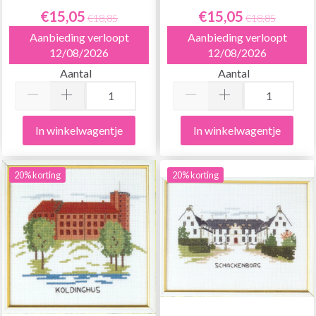
€15,05
€15,05
€18,85
€18,85
Aanbieding verloopt
Aanbieding verloopt
12/08/2026
12/08/2026
Aantal
Aantal
In winkelwagentje
In winkelwagentje
20% korting
20% korting