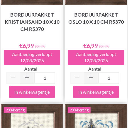
BORDUURPAKKET
BORDUURPAKKET
KRISTIANSAND 10 X 10
OSLO 10 X 10 CM R5370
CM R5370
€6,99
€6,99
€8,75
€8,75
Aanbieding verloopt
Aanbieding verloopt
12/08/2026
12/08/2026
Aantal
Aantal
In winkelwagentje
In winkelwagentje
20% korting
20% korting