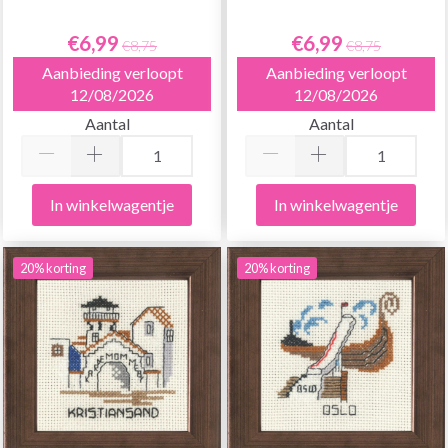
€6,99
€6,99
€8,75
€8,75
Aanbieding verloopt
Aanbieding verloopt
12/08/2026
12/08/2026
Aantal
Aantal
In winkelwagentje
In winkelwagentje
20% korting
20% korting