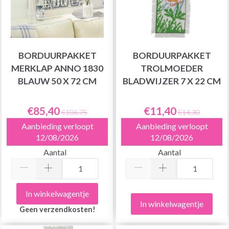
BORDUURPAKKET
BORDUURPAKKET
MERKLAP ANNO 1830
TROLMOEDER
BLAUW 50 X 72 CM
BLADWIJZER 7 X 22 CM
€85,40
€11,40
€106,75
€14,30
Aanbieding verloopt
Aanbieding verloopt
12/08/2026
12/08/2026
Aantal
Aantal
In winkelwagentje
In winkelwagentje
Geen verzendkosten!