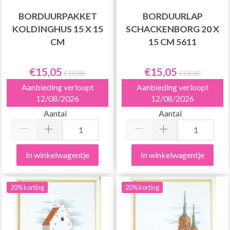
BORDUURPAKKET
BORDUURLAP
KOLDINGHUS 15 X 15
SCHACKENBORG 20 X
CM
15 CM 5611
€15,05
€15,05
€18,85
€18,85
Aanbieding verloopt
Aanbieding verloopt
12/08/2026
12/08/2026
Aantal
Aantal
In winkelwagentje
In winkelwagentje
20% korting
20% korting