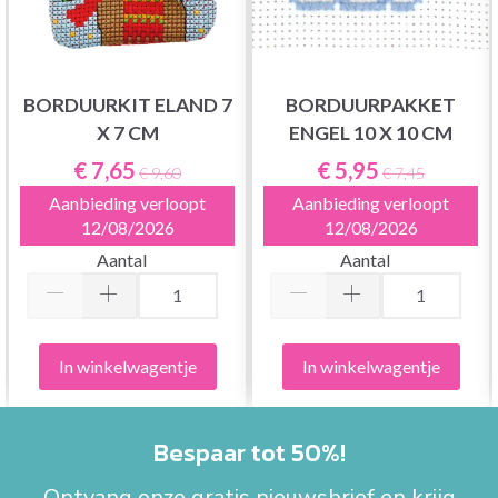
BORDUURKIT ELAND 7
BORDUURPAKKET
X 7 CM
ENGEL 10 X 10 CM
€ 7,65
€ 5,95
€ 9,60
€ 7,45
Aanbieding verloopt
Aanbieding verloopt
12/08/2026
12/08/2026
Aantal
Aantal
In winkelwagentje
In winkelwagentje
Bespaar tot 50%!
Ontvang onze gratis nieuwsbrief en krijg