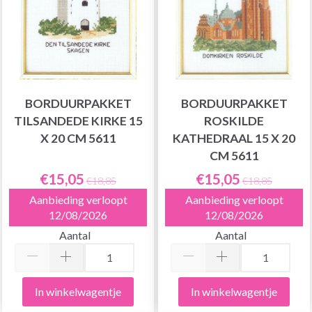
BORDUURPAKKET
BORDUURPAKKET
TILSANDEDE KIRKE 15
ROSKILDE
X 20 CM 5611
KATHEDRAAL 15 X 20
CM 5611
€15,05
€15,05
€18,85
€18,85
Aanbieding verloopt
Aanbieding verloopt
12/08/2026
12/08/2026
Aantal
Aantal
In winkelwagentje
In winkelwagentje