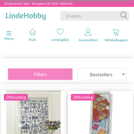
Eindzomer Sale - Bespaar tot 50% - klik hier
Navigatie in-/uitschakelen
Menu
Huis
verlanglijst
Aanmelden
Winkelwagen
Filters
20% korting
20% korting