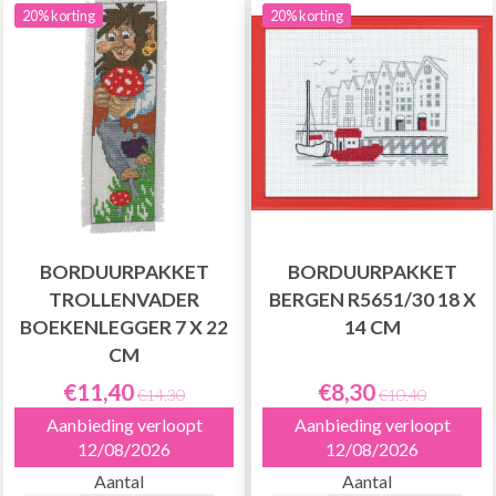
20% korting
20% korting
BORDUURPAKKET
BORDUURPAKKET
TROLLENVADER
BERGEN R5651/30 18 X
BOEKENLEGGER 7 X 22
14 CM
CM
€11,40
€8,30
€14,30
€10,40
Aanbieding verloopt
Aanbieding verloopt
12/08/2026
12/08/2026
Aantal
Aantal