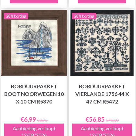
20% korting
20% korting
BORDUURPAKKET
BORDUURPAKKET
BOOT NOORWEGEN 10
VIERLANDE 1756 44 X
X 10 CM R5370
47 CM R5472
€6,99
€56,85
€8,75
€71,10
Aanbieding verloopt
Aanbieding verloopt
12/08/2026
12/08/2026