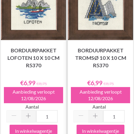
BORDUURPAKKET
BORDUURPAKKET
LOFOTEN 10 X 10 CM
TROMSØ 10 X 10 CM
R5370
R5370
€6,99
€6,99
€8,75
€8,75
Aanbieding verloopt
Aanbieding verloopt
12/08/2026
12/08/2026
Aantal
Aantal
In winkelwagentje
In winkelwagentje