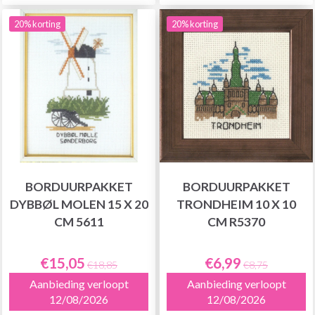
20% korting
20% korting
BORDUURPAKKET
BORDUURPAKKET
DYBBØL MOLEN 15 X 20
TRONDHEIM 10 X 10
CM 5611
CM R5370
€15,05
€6,99
€18,85
€8,75
Aanbieding verloopt
Aanbieding verloopt
12/08/2026
12/08/2026