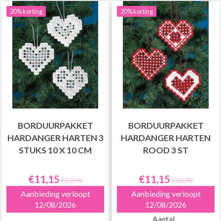
20% korting
20% korting
BORDUURPAKKET
BORDUURPAKKET
HARDANGER HARTEN 3
HARDANGER HARTEN
STUKS 10 X 10 CM
ROOD 3 ST
€11,15
€11,15
€13,95
€13,95
Aanbieding verloopt
Aanbieding verloopt
12/08/2026
12/08/2026
Aantal