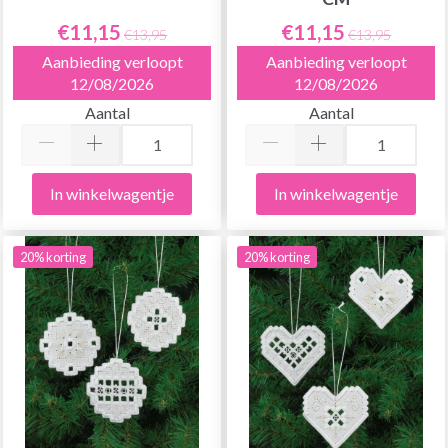
€11,15
€11,15
€13,95
€13,95
Aanbieding verloopt
Aanbieding verloopt
12/08/2026
12/08/2026
Aantal
Aantal
In winkelwagentje
In winkelwagentje
20% korting
20% korting