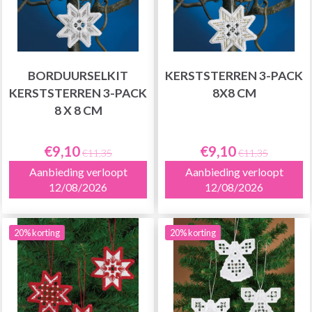
BORDUURSELKIT
KERSTSTERREN 3-PACK
KERSTSTERREN 3-PACK
8X8 CM
8 X 8 CM
€9,10
€9,10
€11,35
€11,35
Aanbieding verloopt
Aanbieding verloopt
12/08/2026
12/08/2026
20% korting
20% korting