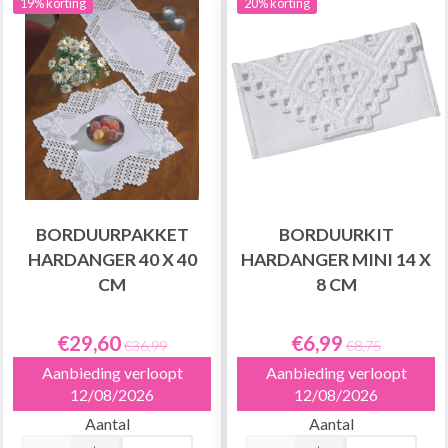
19% korting
20% korting
BORDUURPAKKET
BORDUURKIT
HARDANGER 40 X 40
HARDANGER MINI 14 X
CM
8 CM
€29,60
€6,99
€36,99
€8,75
Aanbieding verloopt
Aanbieding verloopt
12/08/2026
12/08/2026
Aantal
Aantal