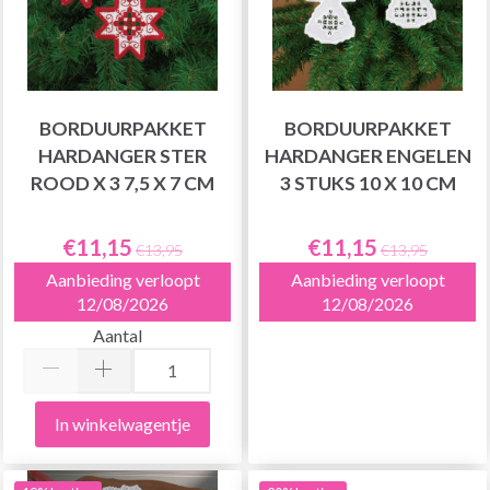
BORDUURPAKKET
BORDUURPAKKET
HARDANGER STER
HARDANGER ENGELEN
ROOD X 3 7,5 X 7 CM
3 STUKS 10 X 10 CM
€11,15
€11,15
€13,95
€13,95
Aanbieding verloopt
Aanbieding verloopt
12/08/2026
12/08/2026
Aantal
In winkelwagentje