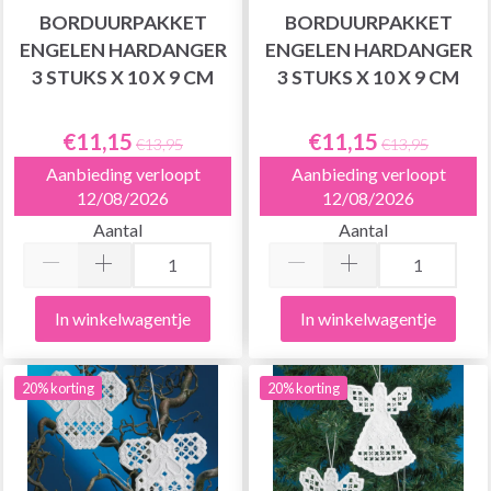
BORDUURPAKKET
BORDUURPAKKET
ENGELEN HARDANGER
ENGELEN HARDANGER
3 STUKS X 10 X 9 CM
3 STUKS X 10 X 9 CM
€11,15
€11,15
€13,95
€13,95
Aanbieding verloopt
Aanbieding verloopt
12/08/2026
12/08/2026
Aantal
Aantal
In winkelwagentje
In winkelwagentje
20% korting
20% korting