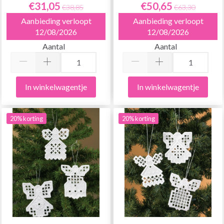
€31,05
€50,65
€38,85
€63,30
Aanbieding verloopt
Aanbieding verloopt
12/08/2026
12/08/2026
Aantal
Aantal
In winkelwagentje
In winkelwagentje
20% korting
20% korting