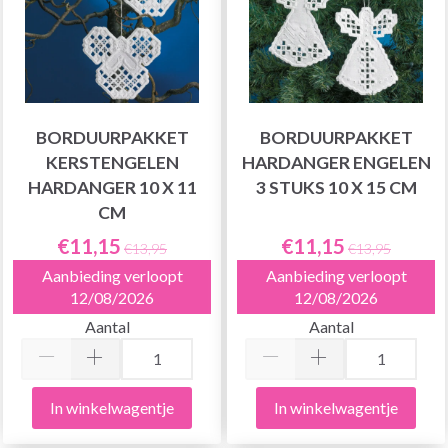
BORDUURPAKKET
BORDUURPAKKET
KERSTENGELEN
HARDANGER ENGELEN
HARDANGER 10 X 11
3 STUKS 10 X 15 CM
CM
€11,15
€11,15
€13,95
€13,95
Aanbieding verloopt
Aanbieding verloopt
12/08/2026
12/08/2026
Aantal
Aantal
In winkelwagentje
In winkelwagentje