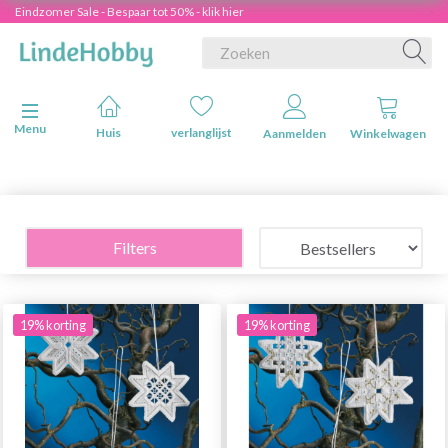
Eindzomer Sale - Bespaar tot 50% - klik hier
Navigatie in-/uitschakelen
Menu
Huis
verlanglijst
Aanmelden
Winkelwagen
Filters
19% korting
19% korting