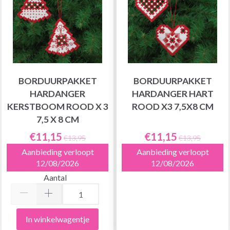
BORDUURPAKKET
BORDUURPAKKET
HARDANGER
HARDANGER HART
KERSTBOOM ROOD X 3
ROOD X3 7,5X8 CM
7,5 X 8 CM
€11,15
€11,15
€13,95
€13,95
Aanbieding verloopt
Aanbieding verloopt
12/08/2026
12/08/2026
Aantal
In winkelwagentje