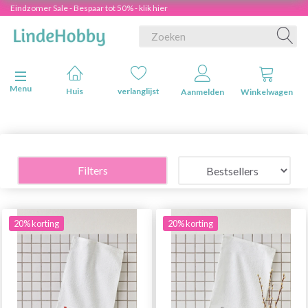
Eindzomer Sale - Bespaar tot 50% - klik hier
Navigatie in-/uitschakelen
Menu
Huis
verlanglijst
Aanmelden
Winkelwagen
Filters
20% korting
20% korting