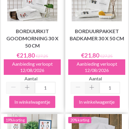
BORDUURKIT
BORDUURPAKKET
GOODMORNING 30 X
BADKAMER 30 X 50 CM
50 CM
€21,80
€21,80
€27,25
€27,25
Aanbieding verloopt
Aanbieding verloopt
12/08/2026
12/08/2026
Aantal
Aantal
In winkelwagentje
In winkelwagentje
19% korting
20% korting