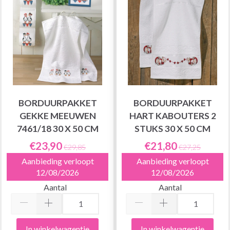
BORDUURPAKKET
BORDUURPAKKET
GEKKE MEEUWEN
HART KABOUTERS 2
7461/18 30 X 50 CM
STUKS 30 X 50 CM
€23,90
€21,80
€29,85
€27,25
Aanbieding verloopt
Aanbieding verloopt
12/08/2026
12/08/2026
Aantal
Aantal
In winkelwagentje
In winkelwagentje