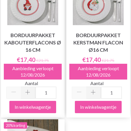
BORDUURPAKKET
BORDUURPAKKET
KABOUTERFLACONS Ø
KERSTMAN FLACON
16 CM
Ø16 CM
€17,40
€17,40
€21,75
€21,75
Aanbieding verloopt
Aanbieding verloopt
12/08/2026
12/08/2026
Aantal
Aantal
In winkelwagentje
In winkelwagentje
20% korting