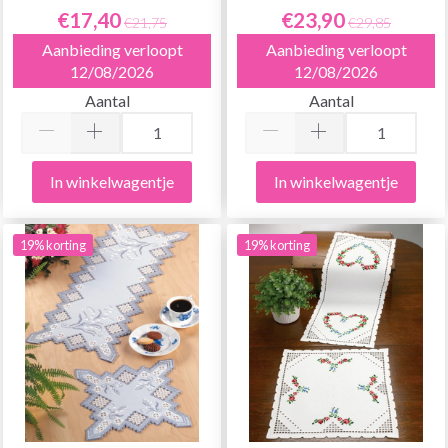
€17,40
€23,90
€21,75
€29,85
Aanbieding verloopt
Aanbieding verloopt
12/08/2026
12/08/2026
Aantal
Aantal
In winkelwagentje
In winkelwagentje
19% korting
19% korting