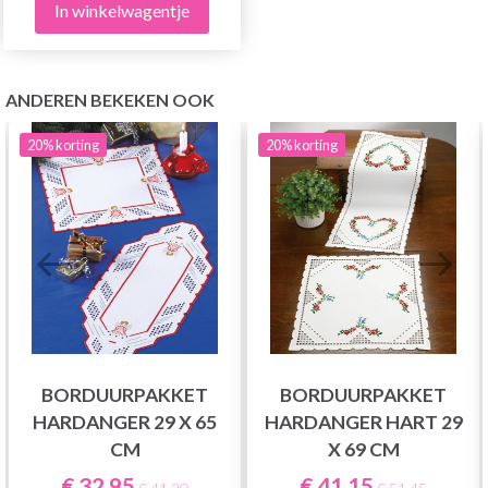
In winkelwagentje
ANDEREN BEKEKEN OOK
20%
korting
20%
korting
BORDUURPAKKET
BORDUURPAKKET
HARDANGER 29 X 65
HARDANGER HART 29
CM
X 69 CM
€ 32,95
€ 41,15