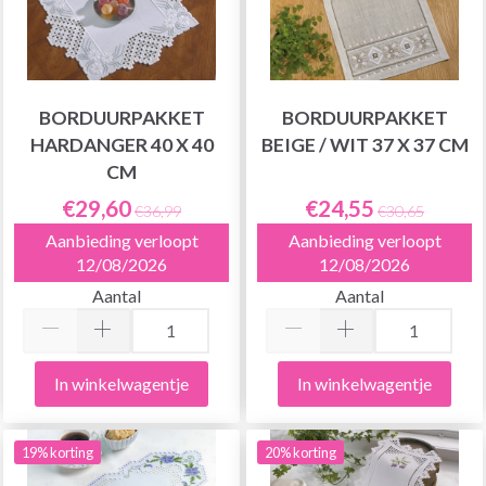
BORDUURPAKKET
BORDUURPAKKET
HARDANGER 40 X 40
BEIGE / WIT 37 X 37 CM
CM
€29,60
€24,55
€36,99
€30,65
Aanbieding verloopt
Aanbieding verloopt
12/08/2026
12/08/2026
Aantal
Aantal
In winkelwagentje
In winkelwagentje
19% korting
20% korting