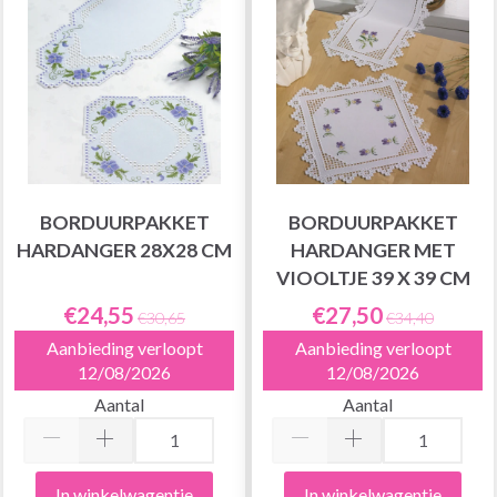
BORDUURPAKKET
BORDUURPAKKET
HARDANGER 28X28 CM
HARDANGER MET
VIOOLTJE 39 X 39 CM
€24,55
€27,50
€30,65
€34,40
Aanbieding verloopt
Aanbieding verloopt
12/08/2026
12/08/2026
Aantal
Aantal
In winkelwagentje
In winkelwagentje