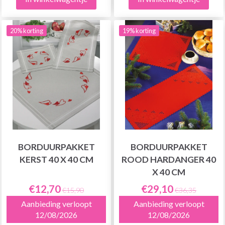
20% korting
19% korting
BORDUURPAKKET
BORDUURPAKKET
KERST 40 X 40 CM
ROOD HARDANGER 40
X 40 CM
€12,70
€29,10
€15,90
€36,35
Aanbieding verloopt
Aanbieding verloopt
12/08/2026
12/08/2026