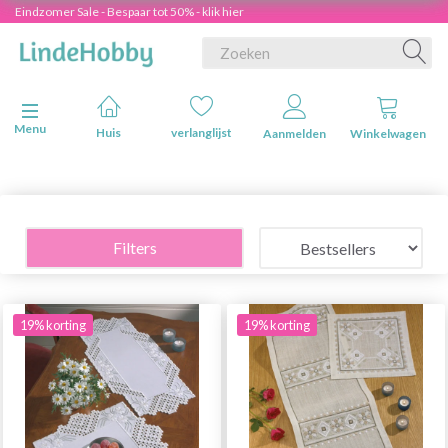
Eindzomer Sale - Bespaar tot 50% - klik hier
Navigatie in-/uitschakelen
Menu
Huis
verlanglijst
Aanmelden
Winkelwagen
Filters
19% korting
19% korting