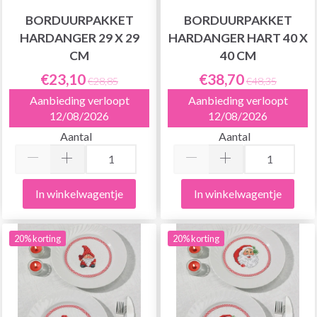
BORDUURPAKKET
BORDUURPAKKET
HARDANGER 29 X 29
HARDANGER HART 40 X
CM
40 CM
€23,10
€38,70
€28,85
€48,35
Aanbieding verloopt
Aanbieding verloopt
12/08/2026
12/08/2026
Aantal
Aantal
In winkelwagentje
In winkelwagentje
20% korting
20% korting