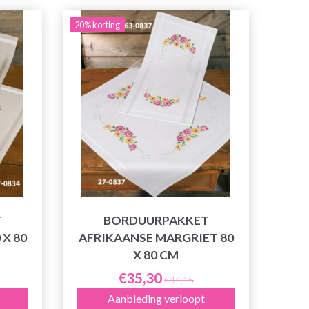
20% korting
T
BORDUURPAKKET
X 80
AFRIKAANSE MARGRIET 80
X 80 CM
€35,30
€44,15
Aanbieding verloopt