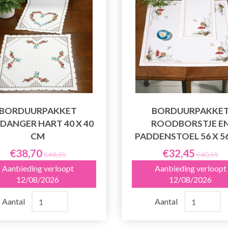
BORDUURPAKKET
BORDUURPAKKE
DANGER HART 40 X 40
ROODBORSTJE E
CM
PADDENSTOEL 56 X 5
€38,70
€32,45
€48,35
€40,55
Aanbieding verloopt
Aanbieding verloopt
12/08/2026
12/08/2026
Aantal
Aantal