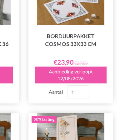
BORDUURPAKKET
 36
COSMOS 33X33 CM
€23,90
€29,85
Aanbieding verloopt
12/08/2026
Aantal
20% korting