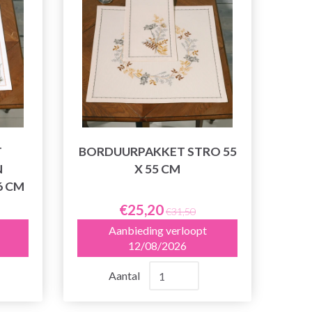
T
BORDUURPAKKET STRO 55
N
X 55 CM
6 CM
€25,20
€31,50
Aanbieding verloopt
12/08/2026
Aantal