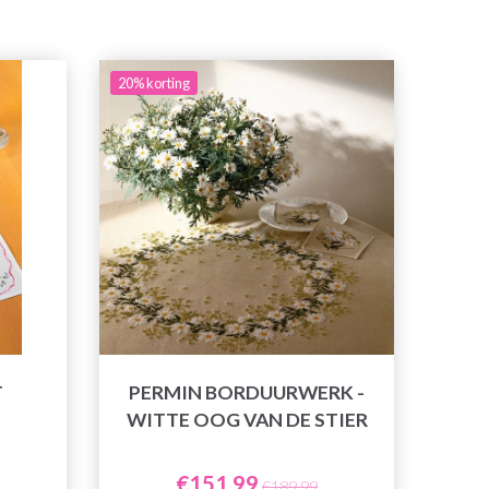
20% korting
T
PERMIN BORDUURWERK -
WITTE OOG VAN DE STIER
€151,99
€189,99