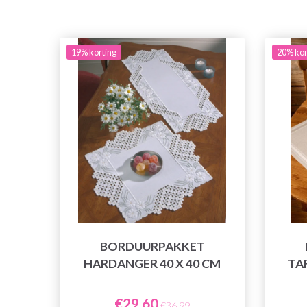
19% korting
20% kor
BORDUURPAKKET
HARDANGER 40 X 40 CM
TA
€29,60
€36,99