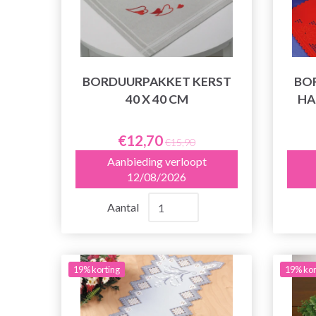
BORDUURPAKKET KERST
BO
40 X 40 CM
HA
€12,70
€15,90
Aanbieding verloopt
12/08/2026
Aantal
19% korting
19% kor