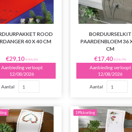
RDUURPAKKET ROOD
BORDUURSELKIT
RDANGER 40 X 40 CM
PAARDENBLOEM 36 X
CM
€29,10
€17,40
€36,35
€21,75
Aanbieding verloopt
Aanbieding verloopt
12/08/2026
12/08/2026
Aantal
Aantal
ting
19% korting