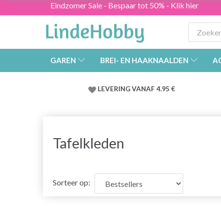
Eindzomer Sale - Bespaar tot 50% - Klik hier
GAREN
BREI- EN HAAKNAALDEN
A
LEVERING VANAF 4.95 €
Tafelkleden
Sorteer op: