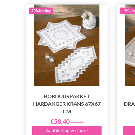
19% korting
19% kor
BORDUURPAKKET
HARDANGER KRANS 67X67
DRA
CM
€58,40
€72,99
Aanbieding verloopt