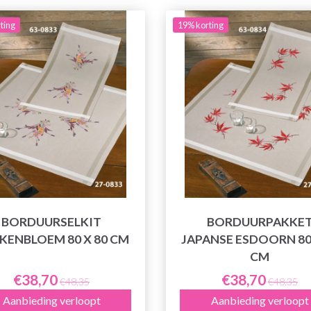
ting
19% korting
BORDUURSELKIT
BORDUURPAKKE
KENBLOEM 80 X 80 CM
JAPANSE ESDOORN 80 
CM
€38,70
€38,70
€48,35
€48,35
Aanbieding verloopt
Aanbieding verloopt