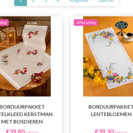
ting
20% korting
BORDUURPAKKET
BORDUURPAKKE
FELKLEED KERSTMAN
LENTEBLOEMEN
MET BOSDIEREN
€39,80
€39,30
€49,75
€49,15