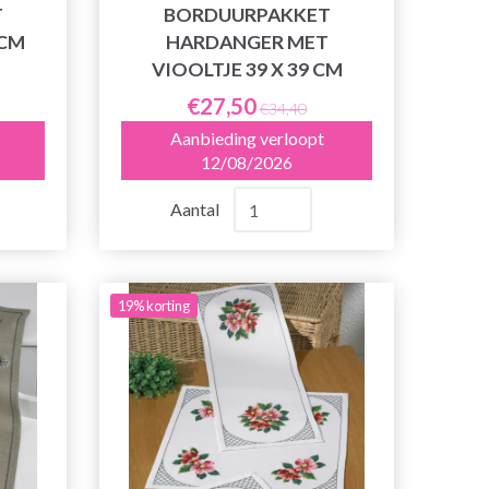
T
BORDUURPAKKET
 CM
HARDANGER MET
VIOOLTJE 39 X 39 CM
€27,50
€34,40
Aanbieding verloopt
12/08/2026
Aantal
19% korting