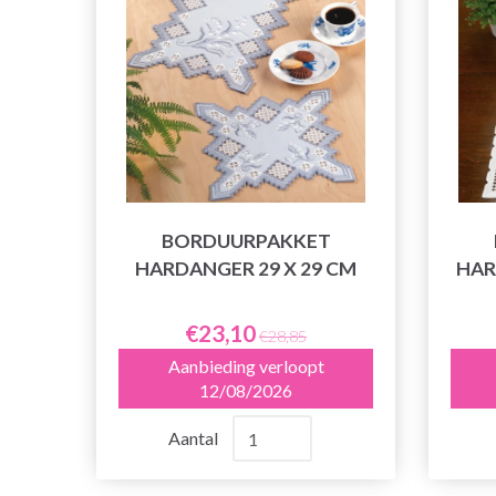
BORDUURPAKKET
HARDANGER 29 X 29 CM
HAR
€23,10
€28,85
Aanbieding verloopt
12/08/2026
Aantal