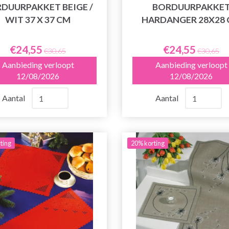
DUURPAKKET BEIGE /
BORDUURPAKKE
WIT 37 X 37 CM
HARDANGER 28X28
€24,55
€24,55
€30,65
€30,65
Aanbieding verloopt
Aanbieding verloopt
12/08/2026
12/08/2026
Aantal
Aantal
ting
20% korting