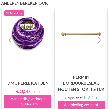
ANDEREN BEKEKEN OOK
20%
korting
PERMIN
DMC PERLÉ KATOEN
BORDUURBESLAG
HOUTEN STOK, 1 STUK
€ 3,50
€ 4,40
€ 2,15
Prijs vanaf
Aanbieding verloopt
12/08/2026
Aanbieding verloopt