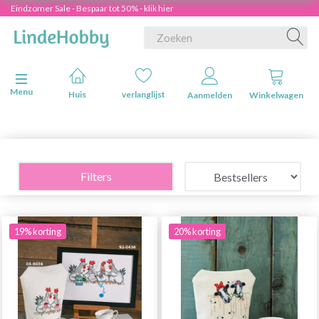
Eindzomer Sale - Bespaar tot 50% - klik hier
Navigatie in-/uitschakelen
Menu
Huis
verlanglijst
Aanmelden
Winkelwagen
Filters
19% korting
20% korting