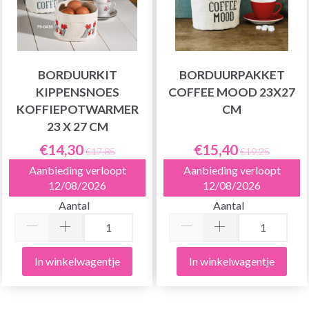
BORDUURKIT
BORDUURPAKKET
KIPPENSNOES
COFFEE MOOD 23X27
KOFFIEPOTWARMER
CM
23 X 27 CM
€14,30
€15,40
€17,85
€19,25
Aanbieding verloopt
Aanbieding verloopt
12/08/2026
12/08/2026
Aantal
Aantal
In winkelwagentje
In winkelwagentje