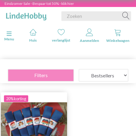
Eindzomer Sale - Bespaar tot 50% - klik hier
Navigatie in-/uitschakelen
Menu
Huis
verlanglijst
Aanmelden
Winkelwagen
Filters
20% korting