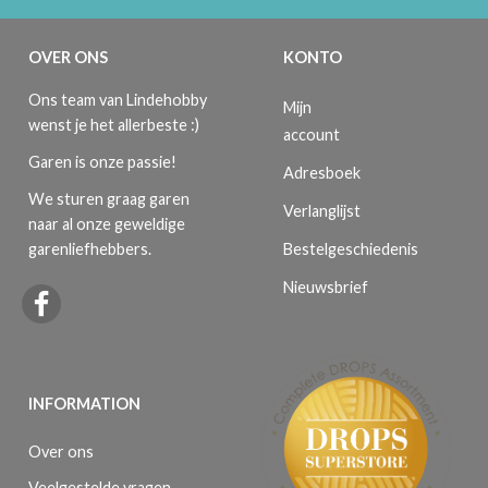
OVER ONS
KONTO
Ons team van Lindehobby
Mijn
wenst je het allerbeste :)
account
Garen is onze passie!
Adresboek
We sturen graag garen
Verlanglijst
naar al onze geweldige
Bestelgeschiedenis
garenliefhebbers.
Nieuwsbrief
INFORMATION
Over ons
Veelgestelde vragen