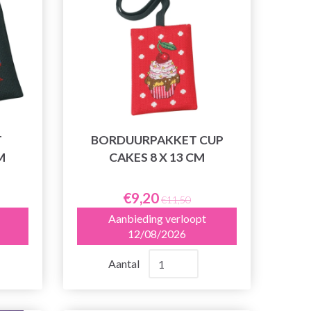
T
BORDUURPAKKET CUP
M
CAKES 8 X 13 CM
€9,20
€11,50
Aanbieding verloopt
12/08/2026
Aantal