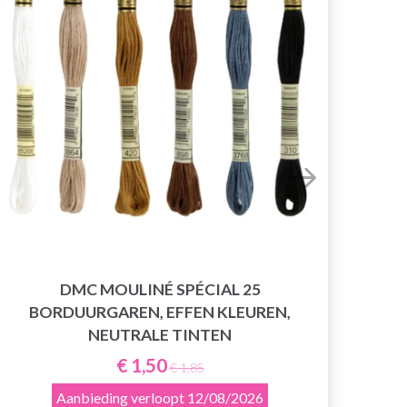
LI
DMC MOULINÉ SPÉCIAL 25
BORDUURGAREN, EFFEN KLEUREN,
NEUTRALE TINTEN
€ 1,50
€ 1,85
Aanbieding verloopt
12/08/2026