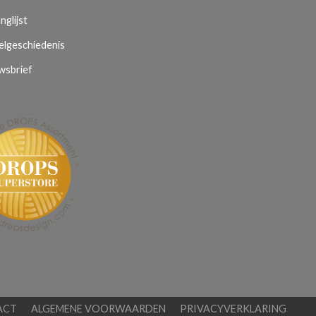
nglijst
elgeschiedenis
wsbrief
ACT
ALGEMENE VOORWAARDEN
PRIVACYVERKLARING