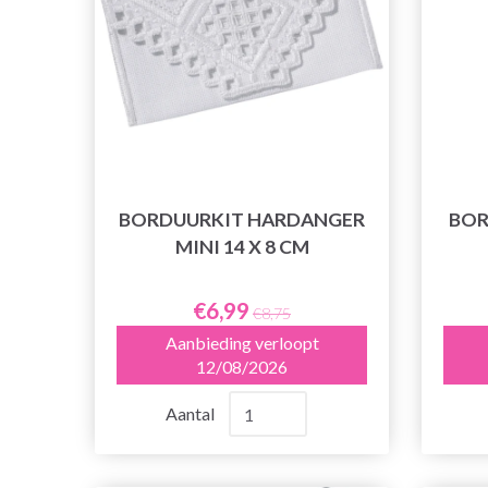
BORDUURKIT HARDANGER
BOR
MINI 14 X 8 CM
€6,99
€8,75
Aanbieding verloopt
12/08/2026
Aantal