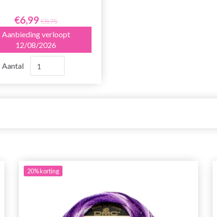
€6,99
€8,75
Aanbieding verloopt
12/08/2026
Aantal
20%
korting