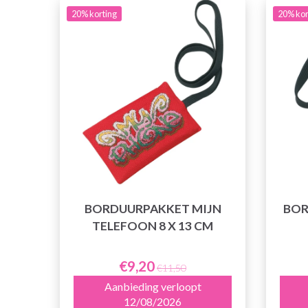
20% korting
20% kor
BORDUURPAKKET MIJN
BOR
TELEFOON 8 X 13 CM
€9,20
€11,50
Aanbieding verloopt
12/08/2026