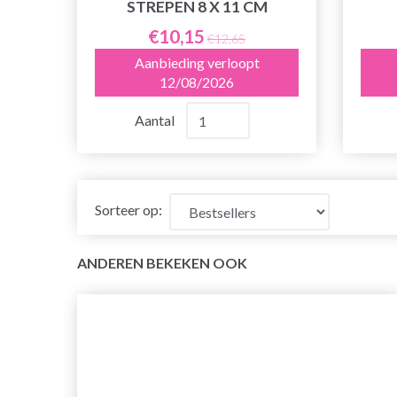
STREPEN 8 X 11 CM
€10,15
€12,65
Aanbieding verloopt
12/08/2026
Aantal
Sorteer op:
ANDEREN BEKEKEN OOK