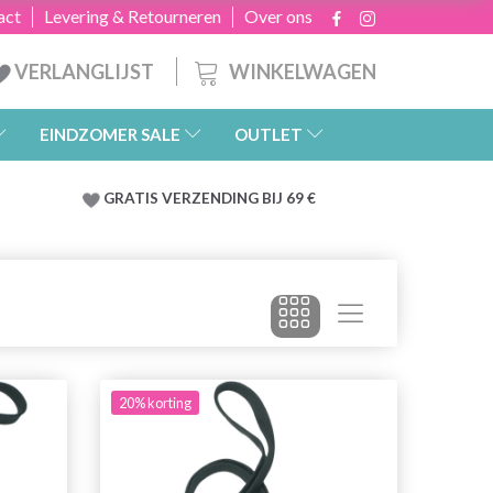
act
Levering & Retourneren
Over ons
WINKELWAGEN
VERLANGLIJST
EINDZOMER SALE
OUTLET
GRATIS
VERZENDING BIJ 69 €
20% korting