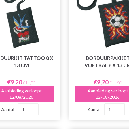
DUURKIT TATTOO 8 X
BORDUURPAKKE
13 CM
VOETBAL 8 X 13 C
€9,20
€9,20
€11,50
€11,50
Aanbieding verloopt
Aanbieding verloopt
12/08/2026
12/08/2026
Aantal
Aantal