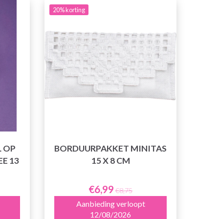
20% korting
L OP
BORDUURPAKKET MINITAS
E 13
15 X 8 CM
€6,99
€8,75
Aanbieding verloopt
12/08/2026