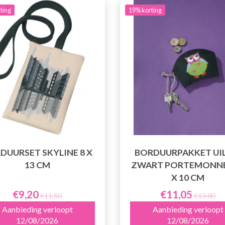
ting
19% korting
DUURSET SKYLINE 8 X
BORDUURPAKKET UI
13 CM
ZWART PORTEMONNE
X 10 CM
€9,20
€11,05
€11,50
€13,80
Aanbieding verloopt
Aanbieding verloopt
12/08/2026
12/08/2026