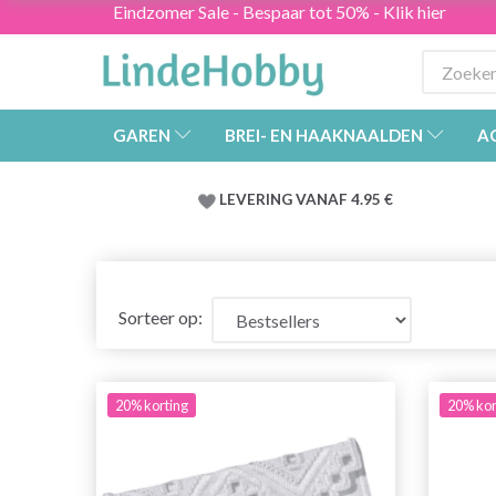
Eindzomer Sale - Bespaar tot 50% - Klik hier
GAREN
BREI- EN HAAKNAALDEN
A
LEVERING VANAF 4.95 €
Sorteer op:
20% korting
20% kor