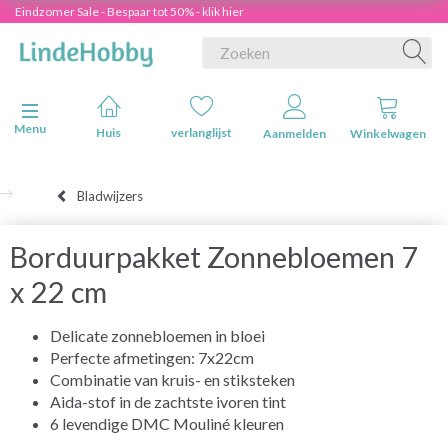
Eindzomer Sale - Bespaar tot 50% - klik hier
Navigatie in-/uitschakelen
Menu
Huis
verlanglijst
Aanmelden
Winkelwagen
Bladwijzers
Borduurpakket Zonnebloemen 7
x 22 cm
Delicate zonnebloemen in bloei
Perfecte afmetingen: 7x22cm
Combinatie van kruis- en stiksteken
Aida-stof in de zachtste ivoren tint
6 levendige DMC Mouliné kleuren