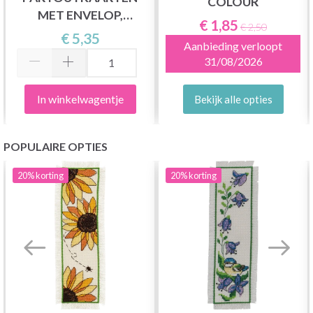
COLOUR
MET ENVELOP,
€ 1,85
€ 2,50
RECHTHOEKIG
€ 5,35
Aanbieding verloopt
31/08/2026
In winkelwagentje
Bekijk alle opties
POPULAIRE OPTIES
20%
korting
20%
korting