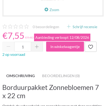
Zoom
0
beoordelingen
Schrijf recensie
€7,55
Aanbieding verloopt 12/08/2026
€9,40
In winkelwagentje
2 op voorraad
OMSCHRIJVING
BEOORDELINGEN (0)
Borduurpakket Zonnebloemen 7
x 22 cm
Ontdek de schoonheid van zonnebloemen met deze prachtige