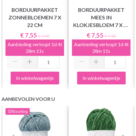
BORDUURPAKKET
BORDUURPAKKET
ZONNEBLOEMEN 7 X
MEES IN
22 CM
KLOKJESBLOEM 7 X 22
CM
€ 7,55
€ 7,55
€ 9,40
€ 9,40
Aanbieding verloopt
1d 4t
Aanbieding verloopt
1d 4t
28m 10s
28m 10s
In winkelwagentje
In winkelwagentje
AANBEVOLEN VOOR U
50%
korting