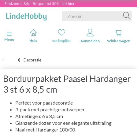
Eindzomer Sale - Bespaar tot 50% - klik hier
Navigatie in-/uitschakelen
Menu
Huis
verlanglijst
Aanmelden
Winkelwagen
Decoratie
Borduurpakket Paasei Hardanger
3 st 6 x 8,5 cm
Perfect voor paasdecoratie
3-pack met prachtige ontwerpen
Afmetingen: 6 x 8,5 cm
Glanzende dozen voor een elegante uitstraling
Naai met Hardanger 180/00