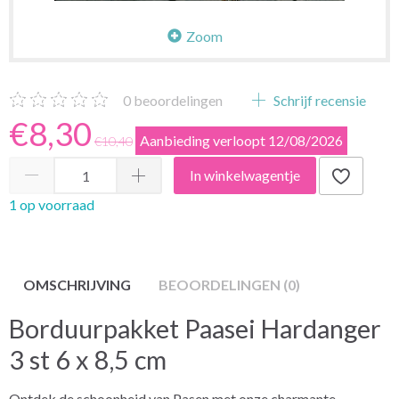
Zoom
0
beoordelingen
Schrijf recensie
€8,30
Aanbieding verloopt 12/08/2026
€10,40
In winkelwagentje
1 op voorraad
OMSCHRIJVING
BEOORDELINGEN (0)
Borduurpakket Paasei Hardanger
3 st 6 x 8,5 cm
Ontdek de schoonheid van Pasen met onze charmante