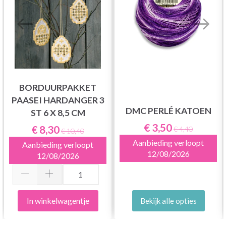
BORDUURPAKKET
PAASEI HARDANGER 3
DMC PERLÉ KATOEN
ST 6 X 8,5 CM
€ 3,50
€ 8,30
€ 4,40
€ 10,40
Aanbieding verloopt
Aanbieding verloopt
12/08/2026
12/08/2026
In winkelwagentje
Bekijk alle opties