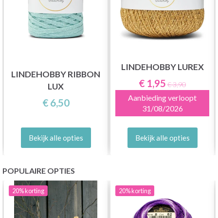
LINDEHOBBY LUREX
LINDEHOBBY RIBBON
€ 1,95
€ 3,90
LUX
Aanbieding verloopt
€ 6,50
31/08/2026
Bekijk alle opties
Bekijk alle opties
POPULAIRE OPTIES
20%
korting
20%
korting