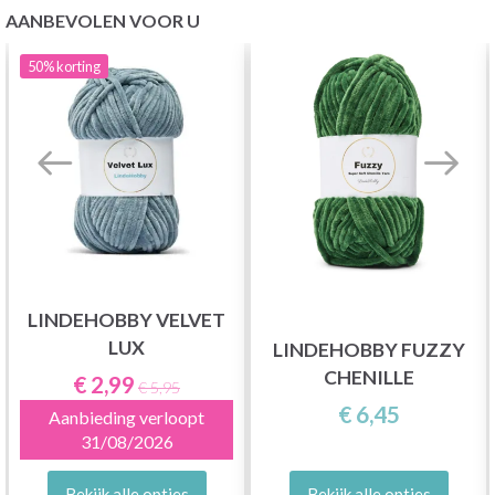
AANBEVOLEN VOOR U
50%
korting
LINDEHOBBY VELVET
LUX
LINDEHOBBY FUZZY
CHENILLE
€ 2,99
€ 5,95
€ 6,45
Aanbieding verloopt
31/08/2026
Bekijk alle opties
Bekijk alle opties