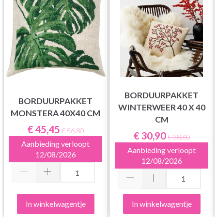
BORDUURPAKKET
BORDUURPAKKET
WINTERWEER 40 X 40
MONSTERA 40X40 CM
CM
€ 45,45
€ 56,80
€ 30,90
€ 38,60
Aanbieding verloopt
Aanbieding verloopt
12/08/2026
12/08/2026
In winkelwagentje
In winkelwagentje