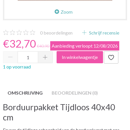
Zoom
0
beoordelingen
Schrijf recensie
€32,70
Aanbieding verloopt 12/08/2026
€40,90
In winkelwagentje
1 op voorraad
OMSCHRIJVING
BEOORDELINGEN (0)
Borduurpakket Tijdloos 40x40
cm
Ervaar de tijdloze schoonheid van de borduurkunst met ons