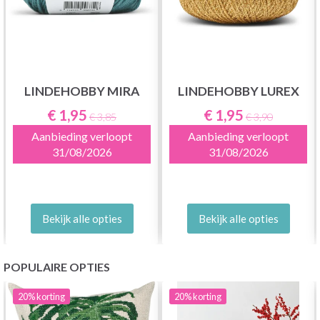
LINDEHOBBY MIRA
LINDEHOBBY LUREX
€ 1,95
€ 1,95
€ 3,85
€ 3,90
Aanbieding verloopt
Aanbieding verloopt
31/08/2026
31/08/2026
Bekijk alle opties
Bekijk alle opties
POPULAIRE OPTIES
20%
korting
20%
korting