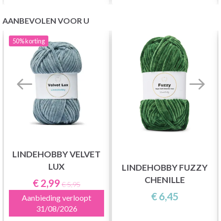
AANBEVOLEN VOOR U
50%
korting
LINDEHOBBY VELVET
LUX
LINDEHOBBY FUZZY
CHENILLE
€ 2,99
€ 5,95
€ 6,45
Aanbieding verloopt
31/08/2026