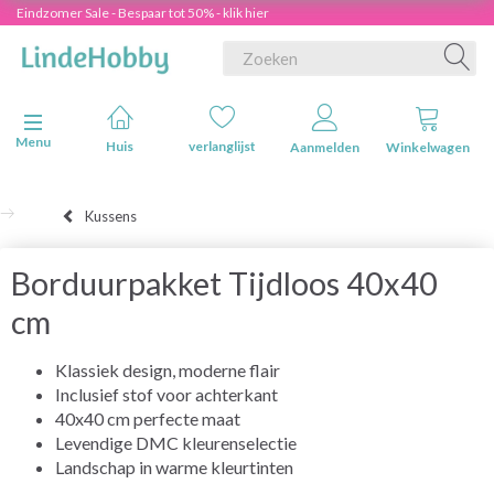
Eindzomer Sale - Bespaar tot 50% - klik hier
Navigatie in-/uitschakelen
Menu
Huis
verlanglijst
Aanmelden
Winkelwagen
Kussens
Borduurpakket Tijdloos 40x40
cm
Klassiek design, moderne flair
Inclusief stof voor achterkant
40x40 cm perfecte maat
Levendige DMC kleurenselectie
Landschap in warme kleurtinten