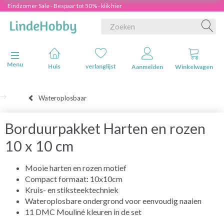
Eindzomer Sale - Bespaar tot 50% - klik hier
Navigatie in-/uitschakelen
Menu
Huis
verlanglijst
Aanmelden
Winkelwagen
Wateroplosbaar
Borduurpakket Harten en rozen
10 x 10 cm
Mooie harten en rozen motief
Compact formaat: 10x10cm
Kruis- en stiksteektechniek
Wateroplosbare ondergrond voor eenvoudig naaien
11 DMC Mouliné kleuren in de set