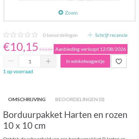
Zoom
0
beoordelingen
Schrijf recensie
€10,15
Aanbieding verloopt 12/08/2026
€12,65
In winkelwagentje
1 op voorraad
OMSCHRIJVING
BEOORDELINGEN (0)
Borduurpakket Harten en rozen
10 x 10 cm
Ontdek de schoonheid van ons borduurpakket "Harten en