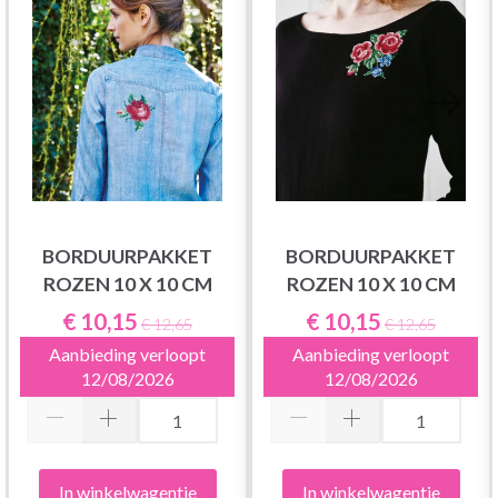
BORDUURPAKKET
BORDUURPAKKET
ROZEN 10 X 10 CM
ROZEN 10 X 10 CM
€ 10,15
€ 10,15
€ 12,65
€ 12,65
Aanbieding verloopt
Aanbieding verloopt
12/08/2026
12/08/2026
In winkelwagentje
In winkelwagentje