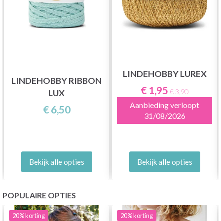
LINDEHOBBY LUREX
LINDEHOBBY RIBBON
€ 1,95
€ 3,90
LUX
Aanbieding verloopt
€ 6,50
31/08/2026
Bekijk alle opties
Bekijk alle opties
POPULAIRE OPTIES
20%
korting
20%
korting