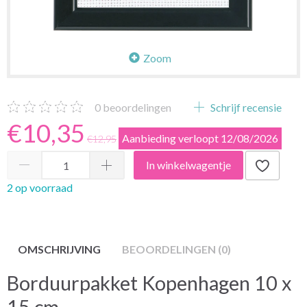
Zoom
0
beoordelingen
Schrijf recensie
€10,35
Aanbieding verloopt 12/08/2026
€12,95
In winkelwagentje
2 op voorraad
OMSCHRIJVING
BEOORDELINGEN (0)
Borduurpakket Kopenhagen 10 x
15 cm