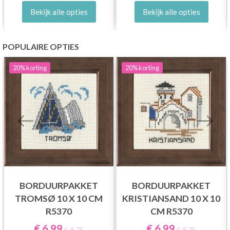
Bekijk alle opties
Bekijk alle opties
POPULAIRE OPTIES
20%
korting
20%
korting
BORDUURPAKKET
BORDUURPAKKET
TROMSØ 10 X 10 CM
KRISTIANSAND 10 X 10
R5370
CM R5370
€ 6,99
€ 6,99
€ 8,75
€ 8,75