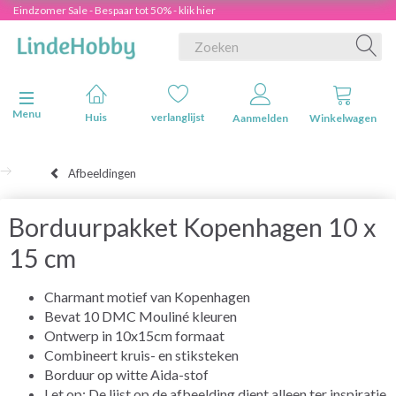
Eindzomer Sale - Bespaar tot 50% - klik hier
Navigatie in-/uitschakelen
Menu
Huis
verlanglijst
Aanmelden
Winkelwagen
Afbeeldingen
Borduurpakket Kopenhagen 10 x
15 cm
Charmant motief van Kopenhagen
Bevat 10 DMC Mouliné kleuren
Ontwerp in 10x15cm formaat
Combineert kruis- en stiksteken
Borduur op witte Aida-stof
Let op: De lijst op de afbeelding dient alleen ter inspiratie