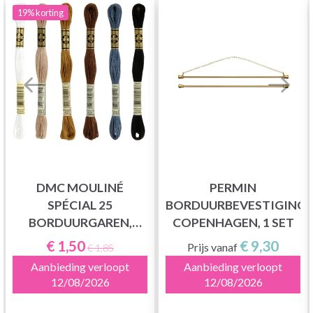
19%
korting
DMC MOULINÉ
PERMIN
SPÉCIAL 25
BORDUURBEVESTIGING
BORDUURGAREN,
COPENHAGEN, 1 SET
EFFEN KLEUREN,
€ 1,50
€ 9,30
Prijs vanaf
€ 1,85
NEUTRALE TINTEN
Aanbieding verloopt
Aanbieding verloopt
12/08/2026
12/08/2026