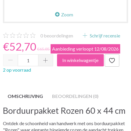
Zoom
0
beoordelingen
Schrijf recensie
€52,70
Aanbieding verloopt 12/08/2026
€65,85
In winkelwagentje
2 op voorraad
OMSCHRIJVING
BEOORDELINGEN (0)
Borduurpakket Rozen 60 x 44 cm
Ontdek de schoonheid van handwerk met ons borduurpakket
"Rozen", waar elegante bloeiende rozen de aandacht trekken