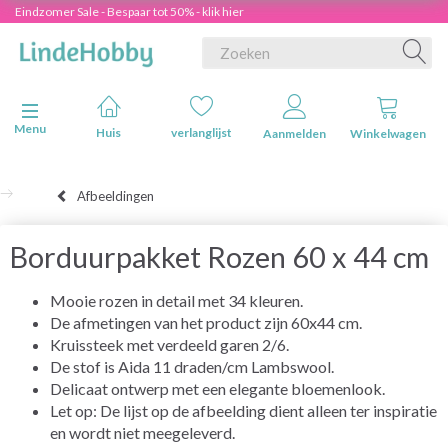
Eindzomer Sale - Bespaar tot 50% - klik hier
Navigatie in-/uitschakelen
Menu
Huis
verlanglijst
Aanmelden
Winkelwagen
Afbeeldingen
Borduurpakket Rozen 60 x 44 cm
Mooie rozen in detail met 34 kleuren.
De afmetingen van het product zijn 60x44 cm.
Kruissteek met verdeeld garen 2/6.
De stof is Aida 11 draden/cm Lambswool.
Delicaat ontwerp met een elegante bloemenlook.
Let op: De lijst op de afbeelding dient alleen ter inspiratie
en wordt niet meegeleverd.