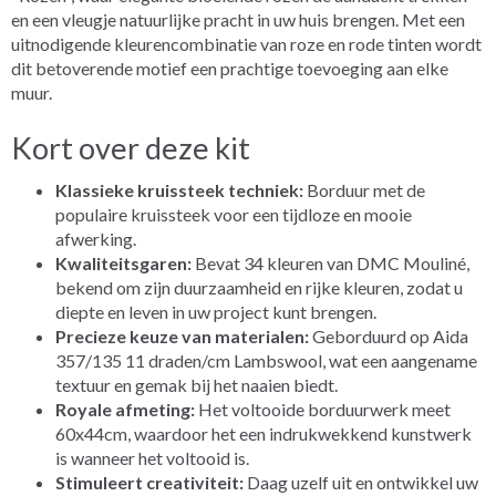
en een vleugje natuurlijke pracht in uw huis brengen. Met een
uitnodigende kleurencombinatie van roze en rode tinten wordt
dit betoverende motief een prachtige toevoeging aan elke
muur.
Kort over deze kit
Klassieke kruissteek techniek:
Borduur met de
populaire kruissteek voor een tijdloze en mooie
afwerking.
Kwaliteitsgaren:
Bevat 34 kleuren van DMC Mouliné,
bekend om zijn duurzaamheid en rijke kleuren, zodat u
diepte en leven in uw project kunt brengen.
Precieze keuze van materialen:
Geborduurd op Aida
357/135 11 draden/cm Lambswool, wat een aangename
textuur en gemak bij het naaien biedt.
Royale afmeting:
Het voltooide borduurwerk meet
60x44cm, waardoor het een indrukwekkend kunstwerk
is wanneer het voltooid is.
Stimuleert creativiteit:
Daag uzelf uit en ontwikkel uw