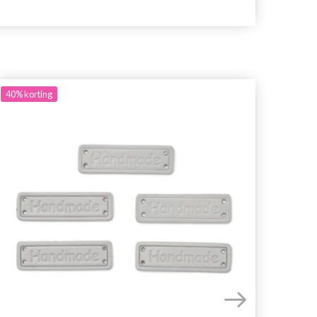
40%
korting