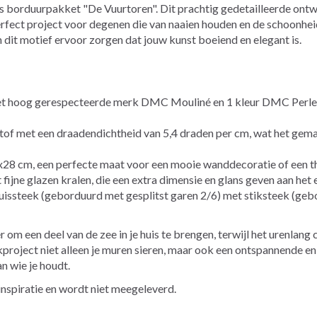
borduurpakket "De Vuurtoren". Dit prachtig gedetailleerde ontwe
erfect project voor degenen die van naaien houden en de schoonh
in dit motief ervoor zorgen dat jouw kunst boeiend en elegant is.
et hoog gerespecteerde merk DMC Mouliné en 1 kleur DMC Perle, d
f met een draadendichtheid van 5,4 draden per cm, wat het gema
28 cm, een perfecte maat voor een mooie wanddecoratie of een t
ijne glazen kralen, die een extra dimensie en glans geven aan het 
issteek (geborduurd met gesplitst garen 2/6) met stiksteek (gebo
om een deel van de zee in je huis te brengen, terwijl het urenlang 
project niet alleen je muren sieren, maar ook een ontspannende en 
n wie je houdt.
r inspiratie en wordt niet meegeleverd.