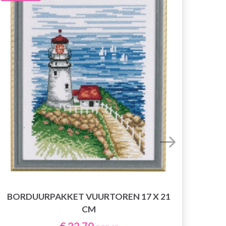
BORDUURPAKKET VUURTOREN 17 X 21
BOR
CM
€ 22,70