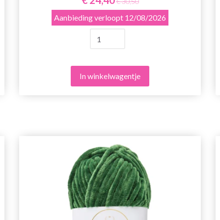
€ 30,50
Aanbieding verloopt
12/08/2026
In winkelwagentje