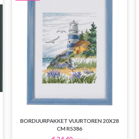
BORDUURPAKKET VUURTOREN 20X28
CM R5386
€ 24,40