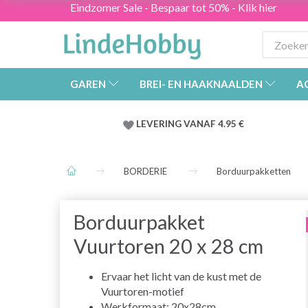
Eindzomer Sale - Bespaar tot 50% - Klik hier
GAREN
BREI- EN HAAKNAALDEN
A
LEVERING VANAF 4.95 €
BORDERIE
Borduurpakketten
Borduurpakket
Vuurtoren 20 x 28 cm
Ervaar het licht van de kust met de
Vuurtoren-motief
Werkformaat: 20x28cm