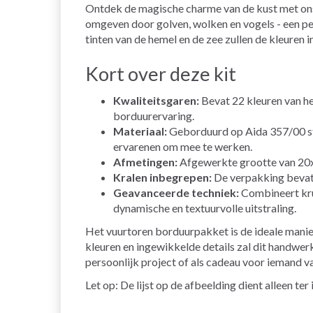
Ontdek de magische charme van de kust met ons 
omgeven door golven, wolken en vogels - een p
tinten van de hemel en de zee zullen de kleuren 
Kort over deze kit
Kwaliteitsgaren:
Bevat 22 kleuren van h
borduurervaring.
Materiaal:
Geborduurd op Aida 357/00 sto
ervarenen om mee te werken.
Afmetingen:
Afgewerkte grootte van 20x
Kralen inbegrepen:
De verpakking bevat f
Geavanceerde techniek:
Combineert kru
dynamische en textuurvolle uitstraling.
Het vuurtoren borduurpakket is de ideale manier 
kleuren en ingewikkelde details zal dit handwerk
persoonlijk project of als cadeau voor iemand va
Let op: De lijst op de afbeelding dient alleen te