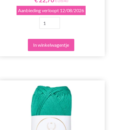
€ 28,40
Aanbieding verloopt
12/08/2026
In winkelwagentje