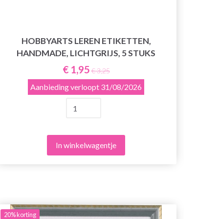
HOBBYARTS LEREN ETIKETTEN,
HO
HANDMADE, LICHTGRIJS, 5 STUKS
€ 1,95
€ 3,25
Aanbieding verloopt
31/08/2026
In winkelwagentje
20%
korting
20%
ko