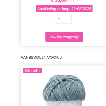
€ 20,75
Aanbieding verloopt
12/08/2026
In winkelwagentje
AANBEVOLEN VOOR U
50%
korting