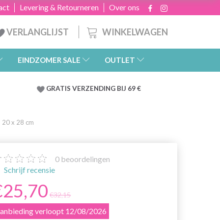
act
Levering & Retourneren
Over ons
WINKELWAGEN
VERLANGLIJST
EINDZOMER SALE
OUTLET
GRATIS
VERZENDING BIJ 69 €
 20 x 28 cm
0
beoordelingen
Schrijf recensie
€25,70
€32,15
anbieding verloopt 12/08/2026