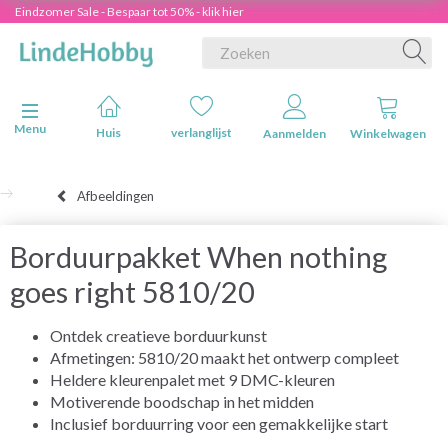
Eindzomer Sale - Bespaar tot 50% - klik hier
Navigatie in-/uitschakelen
Menu
Huis
verlanglijst
Aanmelden
Winkelwagen
Afbeeldingen
Borduurpakket When nothing
goes right 5810/20
Ontdek creatieve borduurkunst
Afmetingen: 5810/20 maakt het ontwerp compleet
Heldere kleurenpalet met 9 DMC-kleuren
Motiverende boodschap in het midden
Inclusief borduurring voor een gemakkelijke start