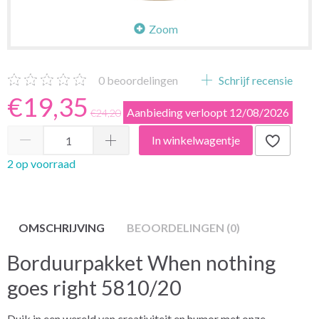
Zoom
0
beoordelingen
Schrijf recensie
€19,35
Aanbieding verloopt 12/08/2026
€24,20
In winkelwagentje
2 op voorraad
OMSCHRIJVING
BEOORDELINGEN (0)
Borduurpakket When nothing
goes right 5810/20
Duik in een wereld van creativiteit en humor met onze