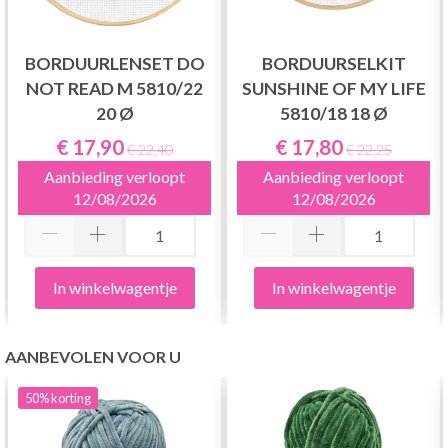
BORDUURLENSET DO
BORDUURSELKIT
NOT READ M 5810/22
SUNSHINE OF MY LIFE
20 Ø
5810/18 18 Ø
€ 17,90
€ 17,80
€ 22,40
€ 22,25
Aanbieding verloopt
Aanbieding verloopt
12/08/2026
12/08/2026
In winkelwagentje
In winkelwagentje
AANBEVOLEN VOOR U
50%
korting