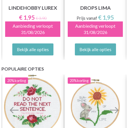
LINDEHOBBY LUREX
DROPS LIMA
€ 1,95
€ 1,95
Prijs vanaf
€ 3,90
Aanbieding verloopt
Aanbieding verloopt
31/08/2026
31/08/2026
Bekijk alle opties
Bekijk alle opties
POPULAIRE OPTIES
20%
korting
20%
korting