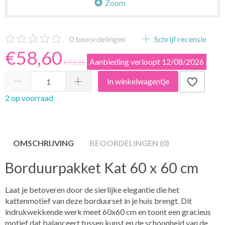
Zoom
0
beoordelingen
Schrijf recensie
€58,60
Aanbieding verloopt 12/08/2026
€73,25
In winkelwagentje
2 op voorraad
OMSCHRIJVING
BEOORDELINGEN (0)
Borduurpakket Kat 60 x 60 cm
Laat je betoveren door de sierlijke elegantie die het
kattenmotief van deze borduurset in je huis brengt. Dit
indrukwekkende werk meet 60x60 cm en toont een gracieus
motief dat balanceert tussen kunst en de schoonheid van de