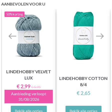
AANBEVOLEN VOOR U
50%
korting
LINDEHOBBY VELVET
LUX
LINDEHOBBY COTTON
8/4
€ 2,99
€ 5,95
€ 2,65
Aanbieding verloopt
31/08/2026
Bekijk alle opties
Bekijk alle opties