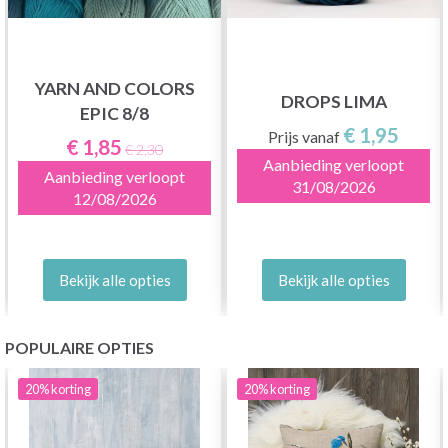
YARN AND COLORS
DROPS LIMA
EPIC 8/8
€ 1,95
Prijs vanaf
€ 1,85
€ 2,30
Aanbieding verloopt
Aanbieding verloopt
31/08/2026
12/08/2026
Bekijk alle opties
Bekijk alle opties
POPULAIRE OPTIES
20%
korting
20%
korting