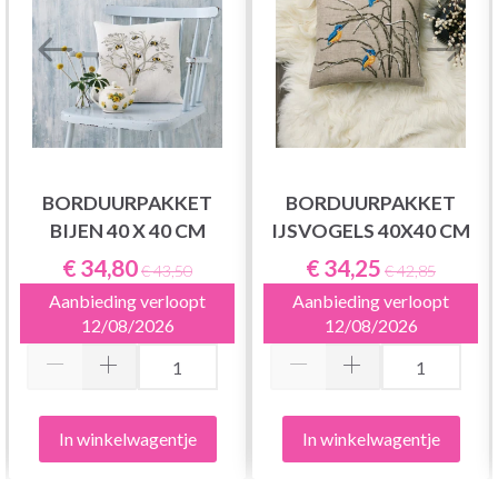
BORDUURPAKKET
BORDUURPAKKET
BIJEN 40 X 40 CM
IJSVOGELS 40X40 CM
€ 34,80
€ 34,25
€ 43,50
€ 42,85
Aanbieding verloopt
Aanbieding verloopt
12/08/2026
12/08/2026
In winkelwagentje
In winkelwagentje