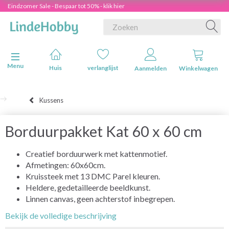
Eindzomer Sale - Bespaar tot 50% - klik hier
Navigatie in-/uitschakelen
Menu
Huis
verlanglijst
Aanmelden
Winkelwagen
Kussens
Borduurpakket Kat 60 x 60 cm
Creatief borduurwerk met kattenmotief.
Afmetingen: 60x60cm.
Kruissteek met 13 DMC Parel kleuren.
Heldere, gedetailleerde beeldkunst.
Linnen canvas, geen achterstof inbegrepen.
Bekijk de volledige beschrijving